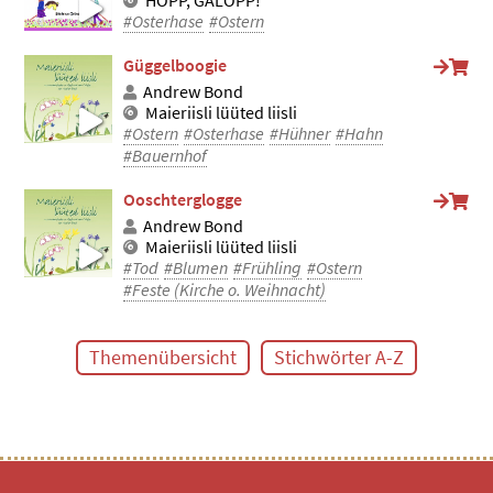
HOPP, GALOPP!
#Osterhase
#Ostern
Güggelboogie
Andrew Bond
Maieriisli lüüted liisli
#Ostern
#Osterhase
#Hühner
#Hahn
#Bauernhof
Ooschterglogge
Andrew Bond
Maieriisli lüüted liisli
#Tod
#Blumen
#Frühling
#Ostern
#Feste (Kirche o. Weihnacht)
Themenübersicht
Stichwörter A-Z