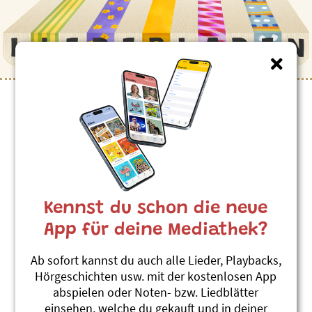
Kinderlieder zum Thema
”Ostern”
Oschterhäsli
Toby Frey
Kennst du schon die neue
D'Zyt isch da!
#Osterhase
#Ostern
#Volkslied
App für deine Mediathek?
Hoppel, hoppel, Oschterhas
Ab sofort kannst du auch alle Lieder, Playbacks,
Andrew Bond
Hörgeschichten usw. mit der kostenlosen App
Chrüsimüsi Chräbs
abspielen oder Noten- bzw. Liedblätter
#Feste (Kirche o. Weihnacht)
#Osterhase
einsehen, welche du gekauft und in deiner
#Ostern