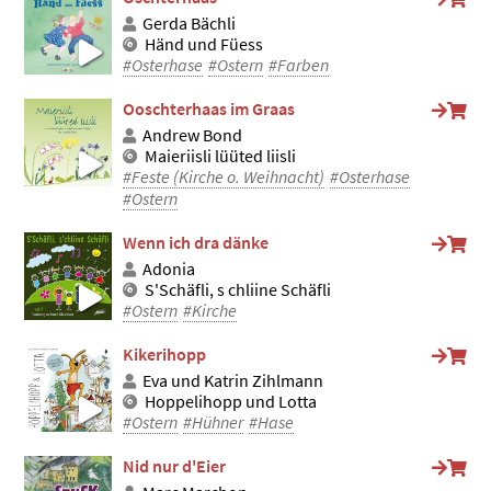
Gerda Bächli
Händ und Füess
#Osterhase
#Ostern
#Farben
Ooschterhaas im Graas
Andrew Bond
Maieriisli lüüted liisli
#Feste (Kirche o. Weihnacht)
#Osterhase
#Ostern
Wenn ich dra dänke
Adonia
S'Schäfli, s chliine Schäfli
#Ostern
#Kirche
Kikerihopp
Eva und Katrin Zihlmann
Hoppelihopp und Lotta
#Ostern
#Hühner
#Hase
Nid nur d'Eier