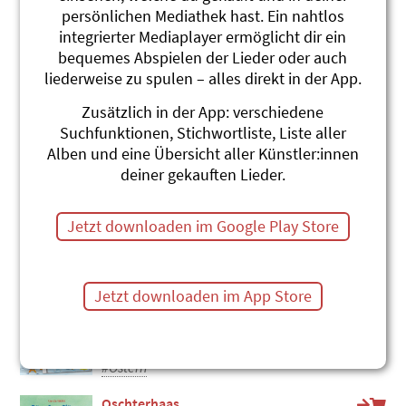
persönlichen Mediathek hast. Ein nahtlos
Hoppelihopp, de Oschterhas
integrierter Mediaplayer ermöglicht dir ein
Eva und Katrin Zihlmann
bequemes Abspielen der Lieder oder auch
Hoppelihopp
liederweise zu spulen – alles direkt in der App.
#Osterhase
#Ostern
Zusätzlich in der App: verschiedene
Eier tütsche
Suchfunktionen, Stichwortliste, Liste aller
Andrew Bond
Alben und eine Übersicht aller Künstler:innen
Brännti Mandle, Magebroot
deiner gekauften Lieder.
#Ostern
Ooschterhase-Boogie
Jetzt downloaden im Google Play Store
Andrew Bond
Brännti Mandle, Magebroot
#Osterhase
#Ostern
Jetzt downloaden im App Store
Ostereier verziere
Stephanie Jakobi-Murer
Chindsgi-Hits 1
#Ostern
Oschterhaas