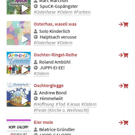
Marc Marchon
SpuCK-Gspängster
#Osterhase
#Ostern
#Farben
Osterhas, waseli was
Solo Kinderlich
Haiptsach verusse
#Osterhase
#Ostern
Oschter-Ringel-Reihe
Roland Ambühl
JUPPI-EI-EE!
#Ostern
Oschterglogge
Andrew Bond
Himmelwiit
#Hoffnung
#Tod
#Jesus
#Ostern
#Feste (Kirche o. Weihnacht)
Eier mole
Béatrice Gründler