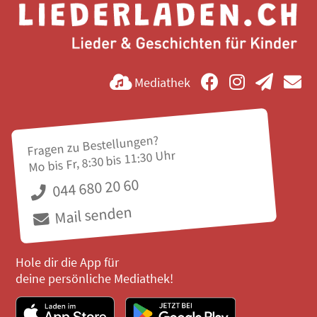
Mediathek
Fragen zu Bestellungen?
Mo bis Fr, 8:30 bis 11:30 Uhr
044 680 20 60
Mail senden
Hole dir die App für
deine persönliche Mediathek!