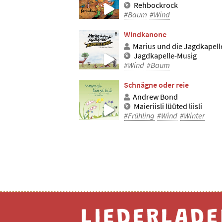
Rehbockrock
#Baum
#Wind
Windkanone
Marius und die Jagdkapell
Jagdkapelle-Musig
#Wind
#Baum
Schnägne oder reie
Andrew Bond
Maieriisli lüüted liisli
#Frühling
#Wind
#Winter