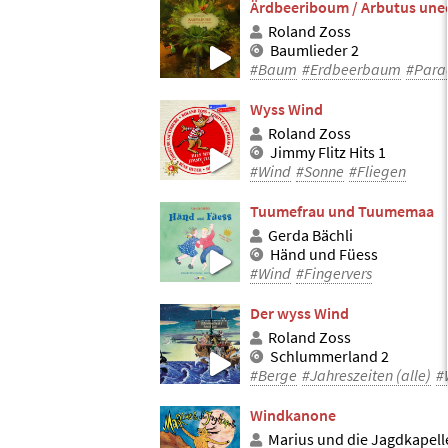
Ärdbeeriboum / Arbutus une
Roland Zoss
Baumlieder 2
#Baum
#Erdbeerbaum
#Para
Wyss Wind
Roland Zoss
Jimmy Flitz Hits 1
#Wind
#Sonne
#Fliegen
Tuumefrau und Tuumemaa
Gerda Bächli
Händ und Füess
#Wind
#Fingervers
Der wyss Wind
Roland Zoss
Schlummerland 2
#Berge
#Jahreszeiten (alle)
#
Windkanone
Marius und die Jagdkapell