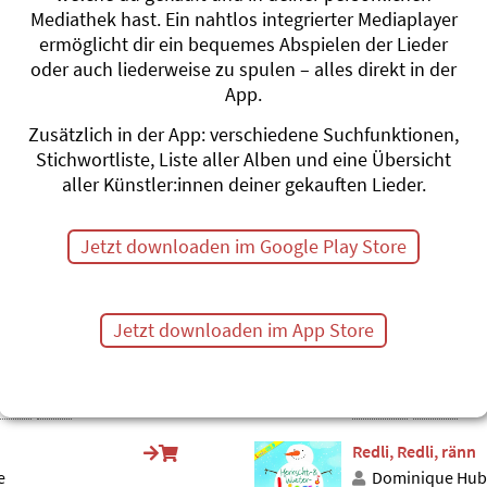
do
Windmüli
Mediathek hast. Ein nahtlos integrierter Mediaplayer
Andrew Bond
ermöglicht dir ein bequemes Abspielen der Lieder
Oisi vier Elemän
oder auch liederweise zu spulen – alles direkt in der
dies
#Wind
#Luft
#Vier Elemen
App.
Summerlied
Zusätzlich in der App: verschiedene Suchfunktionen,
Gerda Bächli
Stichwortliste, Liste aller Alben und eine Übersicht
Traumschiffli
aller Künstler:innen deiner gekauften Lieder.
#Sommer
#Pflanz
Hui, blaast de He
Jetzt downloaden im Google Play Store
Andrew Bond
Zimetschtern h
#Herbst
#Wetter
#
Jetzt downloaden im App Store
Windmüli
Andrew Bond
Maieriisli lüüted 
Wind
#Luft
#Wetter
#Wind
Redli, Redli, ränn
e
Dominique Hub