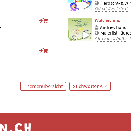
Herbscht- & Win
#Wind
#Volkslied
Wulchechind
e
Andrew Bond
Maieriisli lüüted 
#Träume
#Wetter
Themenübersicht
Stichwörter A-Z