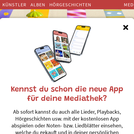
KÜNSTLER
ALBEN
HÖRGESCHICHTEN
MED
Kinderlieder zum Thema ”Wind
Kennst du schon die neue App
für deine Mediathek?
Gräser im Wind
Ab sofort kannst du auch alle Lieder, Playbacks,
Andrew Bond
Hörgeschichten usw. mit der kostenlosen App
Machs wie de D
#Wetter
#Wind
abspielen oder Noten- bzw. Liedblätter einsehen,
welche du gekauft und in deiner persönlichen