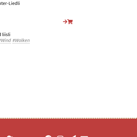
ter-Liedli
liisli
#Wind
#Wolken