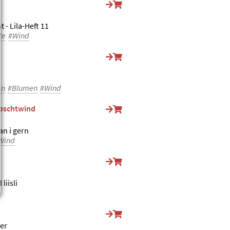
t - Lila-Heft 11
te
#Wind
en
#Blumen
#Wind
rbschtwind
an i gern
Wind
liisli
er