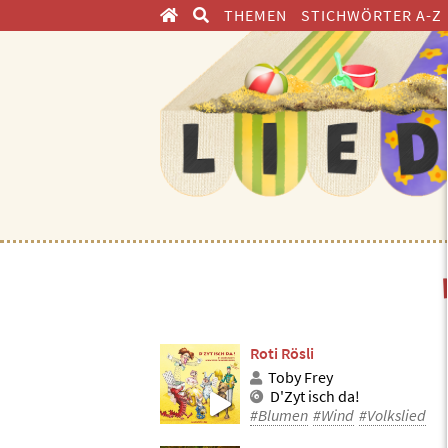
THEMEN
STICHWÖRTER A-Z
ENTDECKEN
Roti Rösli
Toby Frey
D'Zyt isch da!
#Blumen
#Wind
#Volkslied