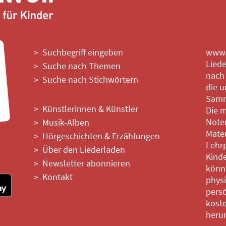
Suchbegriff eingeben
www.l
Liede
Suche nach Themen
nach
Suche nach Stichwörtern
die u
Samm
Künstlerinnen & Künstler
Die m
Noten
Musik-Alben
Mater
Hörgeschichten & Erzählungen
Lehrp
Über den Liederladen
Kinde
Newsletter abonnieren
könne
Kontakt
phys
persö
kost
heru