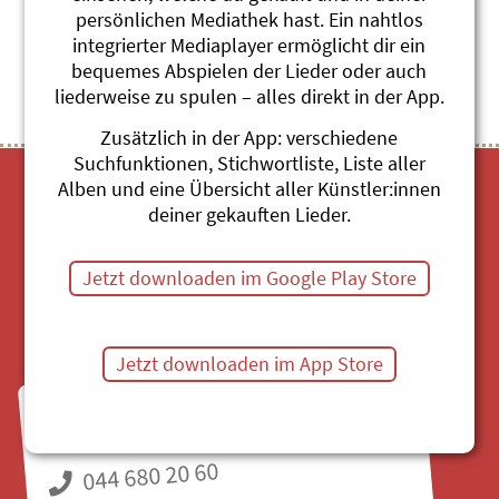
persönlichen Mediathek hast. Ein nahtlos
Themenübersicht
Stichwörter A-Z
integrierter Mediaplayer ermöglicht dir ein
bequemes Abspielen der Lieder oder auch
liederweise zu spulen – alles direkt in der App.
Zusätzlich in der App: verschiedene
Suchfunktionen, Stichwortliste, Liste aller
Alben und eine Übersicht aller Künstler:innen
deiner gekauften Lieder.
Jetzt downloaden im Google Play Store
Mediathek
Jetzt downloaden im App Store
Fragen zu Bestellungen?
Mo bis Fr, 8:30 bis 11:30 Uhr
044 680 20 60