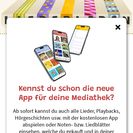
Kinderlieder zum Thema
”Balancieren”
Die Brugg isch gföörlich
Andrew Bond
Kennst du schon die neue
Chrüsimüsi Chräbs
#Balancieren
#Brücke
#Krokodil
App für deine Mediathek?
Nume mit Gliichgwicht
Ab sofort kannst du auch alle Lieder, Playbacks,
Andrew Bond
Hörgeschichten usw. mit der kostenlosen App
Chleiderchischte
abspielen oder Noten- bzw. Liedblätter
#Balancieren
#Turnen
#Zirkus
einsehen, welche du gekauft und in deiner