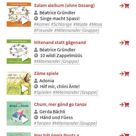
Salam aleikum (ohne Gesang)
Béatrice Gründler
Singe macht Spass!
#Kamel
#Schlange
#Wüste
#Maus
#Freunde
#Miteinander (Gruppe)
Mitenand statt gägenand
Béatrice Gründler
10 wildi Zappelmüüs
#Miteinander (Gruppe)
Zäme spiele
Adonia
Hilf mir, chlini Änte!
#Spielen
#Miteinander (Gruppe)
Chum, mer gönd go tanze
Gerda Bächli
Händ und Füess
#Tanzen
#Miteinander (Gruppe)
Wer hät öppis Roots a