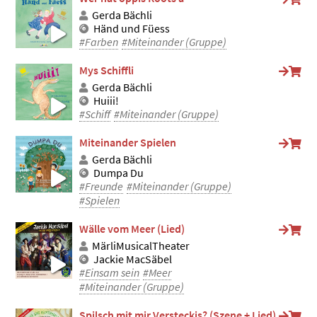
Gerda Bächli
Händ und Füess
#Farben
#Miteinander (Gruppe)
Mys Schiffli
Gerda Bächli
Huiii!
#Schiff
#Miteinander (Gruppe)
Miteinander Spielen
Gerda Bächli
Dumpa Du
#Freunde
#Miteinander (Gruppe)
#Spielen
Wälle vom Meer (Lied)
MärliMusicalTheater
Jackie MacSäbel
#Einsam sein
#Meer
#Miteinander (Gruppe)
Spilsch mit mir Versteckis? (Szene + Lied)