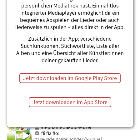
persönlichen Mediathek hast. Ein nahtlos
Bürochlammere
integrierter Mediaplayer ermöglicht dir ein
Roland Zoss
bequemes Abspielen der Lieder oder auch
Sing-Ding
liederweise zu spulen – alles direkt in der App.
#Miteinander (Gruppe)
#Teilen
Zusätzlich in der App: verschiedene
Au du!
Suchfunktionen, Stichwortliste, Liste aller
Stephanie Jakobi-Murer
Alben und eine Übersicht aller Künstler:innen
fli fla flo!
deiner gekauften Lieder.
#Anders sein
#Fremd sein
#Miteinander (Gruppe)
Jetzt downloaden im Google Play Store
En schöne Tag
Stephanie Jakobi-Murer
hula hula hopp!
#Anfang
#Begrüssung
Jetzt downloaden im App Store
#Miteinander (Gruppe)
Ois gahts guet!
Stephanie Jakobi-Murer
fli fla flo!
#Freunde
#Miteinander (Gruppe)