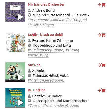
Mir händ es Orchester
Andrew Bond
Mir sind e Rasselbandi - Lila-Heft 2
#Instrumente
#Miteinander (Gruppe)
#Musik & Singen
Schön, bisch au debii
Eva und Katrin Zihlmann
Hoppelihopp und Lotta
#Miteinander (Gruppe)
#Anfang
#Begrüssung
Auf uns
Adonia
Fidimaas Hitlist, Vol. 1
#Miteinander (Gruppe)
Du und ich
Béatrice Gründler
Ohrenspitzer und Muntermacher
#Tanzen
#Miteinander (Gruppe)