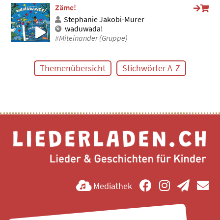
Zäme!
Stephanie Jakobi-Murer
waduwada!
#Miteinander (Gruppe)
Themenübersicht
Stichwörter A-Z
Mediathek