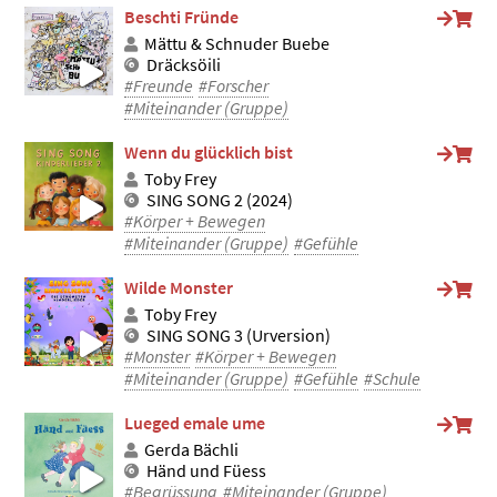
Beschti Fründe
Mättu & Schnuder Buebe
Dräcksöili
#Freunde
#Forscher
#Miteinander (Gruppe)
Wenn du glücklich bist
Toby Frey
SING SONG 2 (2024)
#Körper + Bewegen
#Miteinander (Gruppe)
#Gefühle
Wilde Monster
Toby Frey
SING SONG 3 (Urversion)
#Monster
#Körper + Bewegen
#Miteinander (Gruppe)
#Gefühle
#Schule
Lueged emale ume
Gerda Bächli
Händ und Füess
#Begrüssung
#Miteinander (Gruppe)