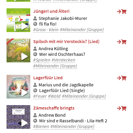
Jüngeri und Älteri
Stephanie Jakobi-Murer
fli fla flo!
#Gross - klein
#Miteinander (Gruppe)
Spilsch mit mir Versteckis? (Lied)
Andrea Külling
Wer wird Oschterhaas?
#Spielen
#Verstecken
#Miteinander (Gruppe)
Lagerfüür Lied
Marius und die Jagdkapelle
Lagerfüür Lied (Single)
#Feuer
#Wald
#Miteinander (Gruppe)
Zämeschaffe bringts
Andrew Bond
Mir sind e Rasselbandi - Lila-Heft 2
#Bienen
#Miteinander (Gruppe)