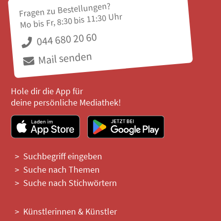
Fragen zu Bestellungen?
Mo bis Fr, 8:30 bis 11:30 Uhr
044 680 20 60
Mail senden
Hole dir die App für
deine persönliche Mediathek!
Suchbegriff eingeben
Suche nach Themen
Suche nach Stichwörtern
Künstlerinnen & Künstler