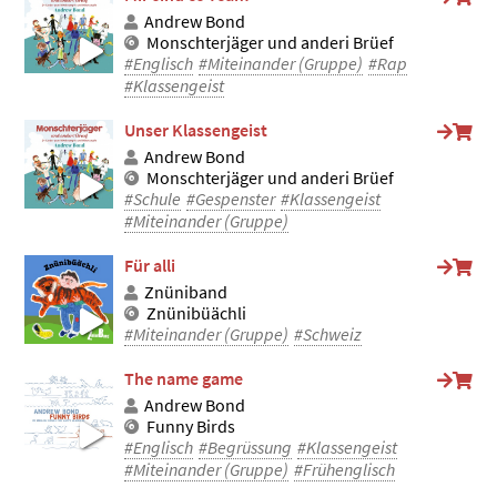
Andrew Bond
Monschterjäger und anderi Brüef
#Englisch
#Miteinander (Gruppe)
#Rap
#Klassengeist
Unser Klassengeist
Andrew Bond
Monschterjäger und anderi Brüef
#Schule
#Gespenster
#Klassengeist
#Miteinander (Gruppe)
Für alli
Znüniband
Znünibüächli
#Miteinander (Gruppe)
#Schweiz
The name game
Andrew Bond
Funny Birds
#Englisch
#Begrüssung
#Klassengeist
#Miteinander (Gruppe)
#Frühenglisch