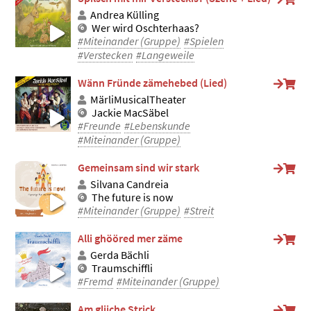
Andrea Külling
Wer wird Oschterhaas?
#Miteinander (Gruppe)
#Spielen
#Verstecken
#Langeweile
Wänn Fründe zämehebed (Lied)
MärliMusicalTheater
Jackie MacSäbel
#Freunde
#Lebenskunde
#Miteinander (Gruppe)
Gemeinsam sind wir stark
Silvana Candreia
The future is now
#Miteinander (Gruppe)
#Streit
Alli ghööred mer zäme
Gerda Bächli
Traumschiffli
#Fremd
#Miteinander (Gruppe)
Am gliiche Strick