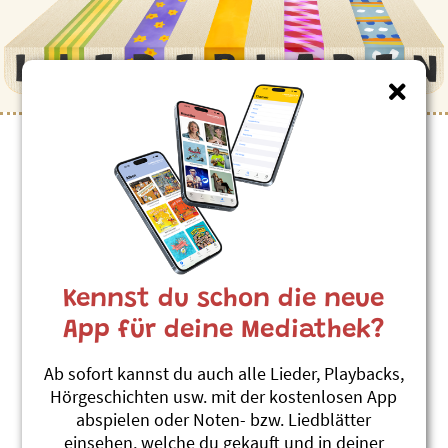
Kinderlieder zum Thema
”Miteinander (Gruppe)”
Wer bist du
Gerda Bächli
Kennst du schon die neue
Dumpa Du
#Begrüssung
#Miteinander (Gruppe)
App für deine Mediathek?
Klasselied
Ab sofort kannst du auch alle Lieder, Playbacks,
Adonia
Hörgeschichten usw. mit der kostenlosen App
3x3 = Fidimaa Vol. 1
abspielen oder Noten- bzw. Liedblätter
#Klassengeist
#Miteinander (Gruppe)
einsehen, welche du gekauft und in deiner
#Schule