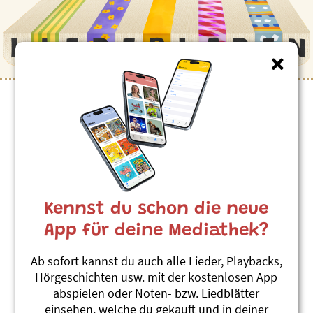
Kinderlieder zum Thema
”Wohnen”
Huus us Schoggi
Billy & Benno
Kennst du schon die neue
Mir fahred use id Wält
#Schokolade
#Wohnen
App für deine Mediathek?
Üsi Wohnig
Ab sofort kannst du auch alle Lieder, Playbacks,
Stephanie Jakobi-Murer
Hörgeschichten usw. mit der kostenlosen App
Chindsgi-Hits 1
abspielen oder Noten- bzw. Liedblätter
#Wohnen
einsehen, welche du gekauft und in deiner