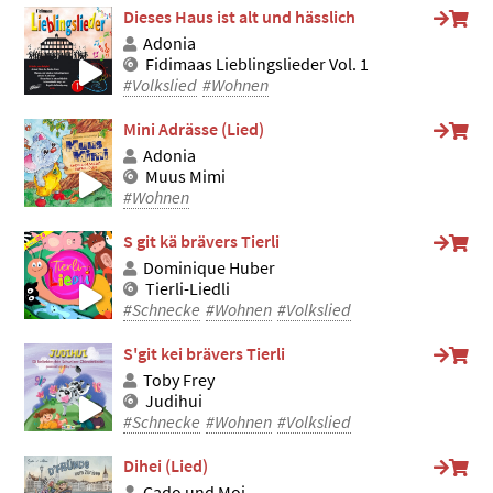
Dieses Haus ist alt und hässlich
Adonia
Fidimaas Lieblingslieder Vol. 1
#Volkslied
#Wohnen
Mini Adrässe (Lied)
Adonia
Muus Mimi
#Wohnen
S git kä brävers Tierli
Dominique Huber
Tierli-Liedli
#Schnecke
#Wohnen
#Volkslied
S'git kei brävers Tierli
Toby Frey
Judihui
#Schnecke
#Wohnen
#Volkslied
Dihei (Lied)
Cado und Moi