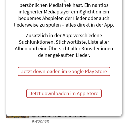
persönlichen Mediathek hast. Ein nahtlos
Das sind üseri vier Wänd (Lied)
integrierter Mediaplayer ermöglicht dir ein
MärliMusicalTheater
Heidi, wo bisch du dihei?
bequemes Abspielen der Lieder oder auch
#Heidi
#Wohnen
liederweise zu spulen – alles direkt in der App.
D'Smart City
Zusätzlich in der App: verschiedene
Sina Buis
Suchfunktionen, Stichwortliste, Liste aller
Umwelt-Grips
Alben und eine Übersicht aller Künstler:innen
#Energie
#Wohnen
#Umwelt (-schutz)
deiner gekauften Lieder.
Miis Zimmer
Christian Schenker und Grüüveli
Jetzt downloaden im Google Play Store
Tüüfeli
Impfe gäge s'Schimpfe
#Fantasie
#Wohnen
Jetzt downloaden im App Store
aui Lüt i üsem Dorf
Christian Schenker und Grüüveli
Tüüfeli
Häxesaft mit Zouberchraft
#Wohnen