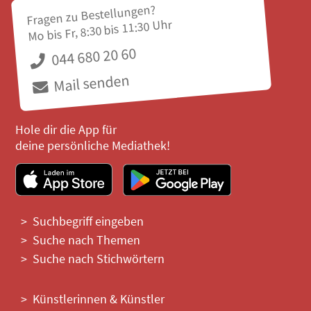
Fragen zu Bestellungen?
Mo bis Fr, 8:30 bis 11:30 Uhr
044 680 20 60
Mail senden
Hole dir die App für
deine persönliche Mediathek!
Suchbegriff eingeben
Suche nach Themen
Suche nach Stichwörtern
Künstlerinnen & Künstler