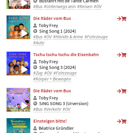
Busfahrt mit de Tante Carmen
#Bus
#Unterwegs sein
#Reisen
#ÖV
Die Räder vom Bus
Toby Frey
Sing Song 1 (2024)
#Bus
#ÖV
#Hände & Arme
#Fahrzeuge
#Auto
Tschu tschu tschu die Eisenbahn
Toby Frey
Sing Song 3 (2024)
#Zug
#ÖV
#Fahrzeuge
#Körper + Bewegen
Die Räder vom Bus
Toby Frey
SING SONG 3 (Urversion)
#Bus
#Verkehr
#ÖV
Einsteigen bitte!
Béatrice Gründler