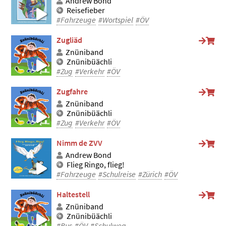
Andrew Bond
Reisefieber
#Fahrzeuge
#Wortspiel
#ÖV
Zugliäd
Znüniband
Znünibüächli
#Zug
#Verkehr
#ÖV
Zugfahre
Znüniband
Znünibüächli
#Zug
#Verkehr
#ÖV
Nimm de ZVV
Andrew Bond
Flieg Ringo, flieg!
#Fahrzeuge
#Schulreise
#Zürich
#ÖV
Haltestell
Znüniband
Znünibüächli
#Bus
#ÖV
#Schulweg