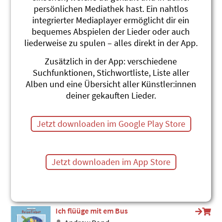
persönlichen Mediathek hast. Ein nahtlos
Tschu tschu
integrierter Mediaplayer ermöglicht dir ein
Billy & Benno
Mir fahred use id Wält
bequemes Abspielen der Lieder oder auch
#Zug
#Reisen
#ÖV
liederweise zu spulen – alles direkt in der App.
Immer underwägs
Zusätzlich in der App: verschiedene
Andrew Bond
Suchfunktionen, Stichwortliste, Liste aller
Flieg Ringo, flieg!
Alben und eine Übersicht aller Künstler:innen
#Schulreise
#Unterwegs sein
#ÖV
deiner gekauften Lieder.
Flüüg Ringo, Flüüg!
Andrew Bond
Jetzt downloaden im Google Play Store
Flieg Ringo, flieg!
#Fahrzeuge
#Reisen
#ÖV
Stiig ii, chumm wiiter
Jetzt downloaden im App Store
Andrew Bond
Flieg Ringo, flieg!
#Schulreise
#Unterwegs sein
#ÖV
Ich flüüge mit em Bus