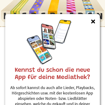
Kinderlieder zum Thema
”ÖV”
Nachtzug
Andrew Bond
Kennst du schon die neue
Reisefieber
#Ferien
#Nachtzug
#Zug
#ÖV
App für deine Mediathek?
Tramnummere
Ab sofort kannst du auch alle Lieder, Playbacks,
Andrew Bond
Hörgeschichten usw. mit der kostenlosen App
Reisefieber
abspielen oder Noten- bzw. Liedblätter
#Tram
#Zählen
#ÖV
einsehen, welche du gekauft und in deiner