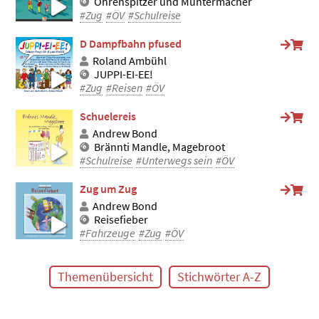
Ohrenspitzer und Muntermacher
#Zug
#ÖV
#Schulreise
D Dampfbahn pfused
Roland Ambühl
JUPPI-EI-EE!
#Zug
#Reisen
#ÖV
Schuelereis
Andrew Bond
Brännti Mandle, Magebroot
#Schulreise
#Unterwegs sein
#ÖV
Zug um Zug
Andrew Bond
Reisefieber
#Fahrzeuge
#Zug
#ÖV
Themenübersicht
Stichwörter A-Z