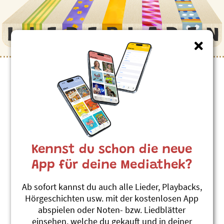
Kinderlieder zum Thema
”Tiger”
En Tiger uf der Stroos
Linard Bardill
Kennst du schon die neue
Was i nid weiss, weiss mini Geiss
#Tiger
App für deine Mediathek?
Lukas Löi Tiger
Ab sofort kannst du auch alle Lieder, Playbacks,
Mättu & Schnuder Buebe
Hörgeschichten usw. mit der kostenlosen App
Lumpeliedli us em Chinderzoo
abspielen oder Noten- bzw. Liedblätter
#Tiger
einsehen, welche du gekauft und in deiner