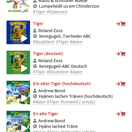
Mättu & Schnuder Buebe
Lumpeliedli us em Chinderzoo
#Tiger
#Esswaren
Tiger
Roland Zoss
Xenegugeli, Tierlieder ABC
#Raubtiere
#Tiger
#Asien
Tiger (deutsch)
Roland Zoss
Xenegugeli-ABC Deutsch
#Tiger
#Raubtiere
#Asien
Ein alter Tiger (hochdeutsch)
Andrew Bond
Hyänen lachen Tränen (hochdeutsch)
#Asien
#Tiger
#Umwelt (-schutz)
En alte Tiger
Andrew Bond
Hyäne lached Träne
#Asien
#Tiger
#Umwelt (-schutz)