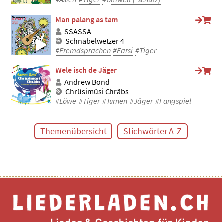
Man palang as tam
SSASSA
Schnabelwetzer 4
#Fremdsprachen
#Farsi
#Tiger
Wele isch de Jäger
Andrew Bond
Chrüsimüsi Chräbs
#Löwe
#Tiger
#Turnen
#Jäger
#Fangspiel
Themenübersicht
Stichwörter A-Z