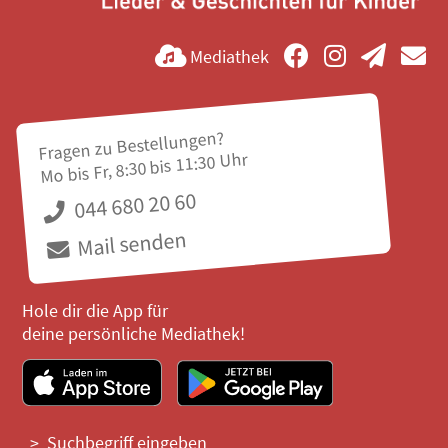
Mediathek
Fragen zu Bestellungen?
Mo bis Fr, 8:30 bis 11:30 Uhr
044 680 20 60
Mail senden
Hole dir die App für
deine persönliche Mediathek!
Suchbegriff eingeben