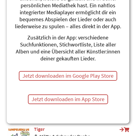
persönlichen Mediathek hast. Ein nahtlos
Tigre (Spanisch)
integrierter Mediaplayer ermöglicht dir ein
Roland Zoss
Xenegugeli-ABC Español
bequemes Abspielen der Lieder oder auch
#Tiger
#Asien
liederweise zu spulen – alles direkt in der App.
Tiger (Englisch)
Zusätzlich in der App: verschiedene
Roland Zoss
Suchfunktionen, Stichwortliste, Liste aller
Xenegugeli-ABC English
Alben und eine Übersicht aller Künstler:innen
#Englisch
#Tiger
#Raubtiere
deiner gekauften Lieder.
Hey Tiger
Stephanie Jakobi-Murer
Jetzt downloaden im Google Play Store
fli fla flo!
#Tiger
d Raubtier fletsched d Zähn!
Jetzt downloaden im App Store
Stephanie Jakobi-Murer
hula hula hopp!
#Zirkus
#Raubtiere
#Löwe
#Tiger
Tiger