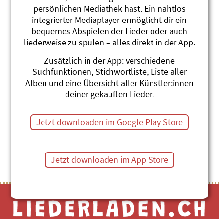
persönlichen Mediathek hast. Ein nahtlos
Ya es hora
integrierter Mediaplayer ermöglicht dir ein
SSASSA
bequemes Abspielen der Lieder oder auch
Schnabelwetzer 4
liederweise zu spulen – alles direkt in der App.
#Fremdsprachen
#Spanien
#Wut
#Gefühle
Zusätzlich in der App: verschiedene
Suchfunktionen, Stichwortliste, Liste aller
Lance-toi - Čorovin Čoroba
Alben und eine Übersicht aller Künstler:innen
SSASSA
deiner gekauften Lieder.
Franzastisch
#Frankreich
#Fremdsprachen
#Spanien
Jetzt downloaden im Google Play Store
Themenübersicht
Stichwörter A-Z
Jetzt downloaden im App Store