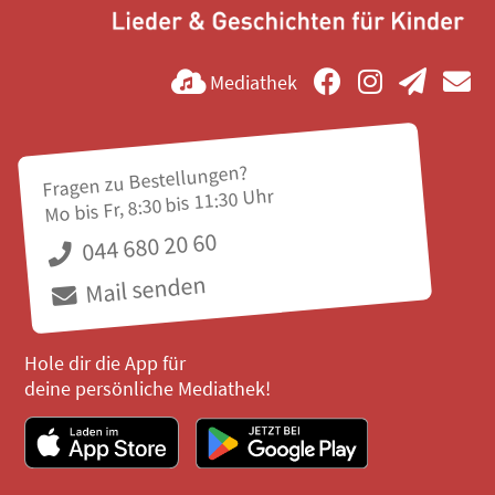
Mediathek
Fragen zu Bestellungen?
Mo bis Fr, 8:30 bis 11:30 Uhr
044 680 20 60
Mail senden
Hole dir die App für
deine persönliche Mediathek!