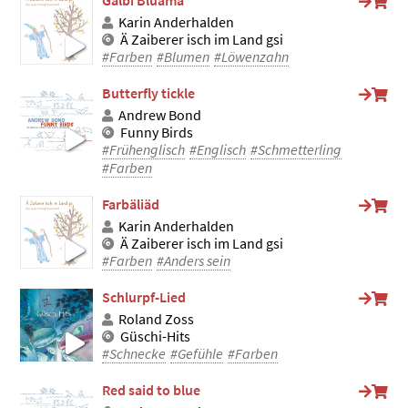
Gälbi Bluämä
Karin Anderhalden
Ä Zaiberer isch im Land gsi
#Farben
#Blumen
#Löwenzahn
Butterfly tickle
Andrew Bond
Funny Birds
#Frühenglisch
#Englisch
#Schmetterling
#Farben
Farbäliäd
Karin Anderhalden
Ä Zaiberer isch im Land gsi
#Farben
#Anders sein
Schlurpf-Lied
Roland Zoss
Güschi-Hits
#Schnecke
#Gefühle
#Farben
Red said to blue