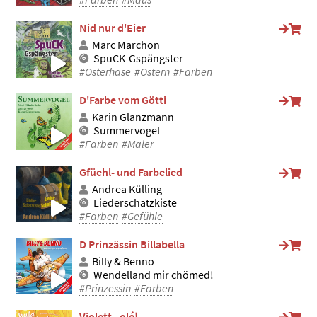
Nid nur d'Eier
Marc Marchon
SpuCK-Gspängster
#Osterhase
#Ostern
#Farben
D'Farbe vom Götti
Karin Glanzmann
Summervogel
#Farben
#Maler
Gfüehl- und Farbelied
Andrea Külling
Liederschatzkiste
#Farben
#Gefühle
D Prinzässin Billabella
Billy & Benno
Wendelland mir chömed!
#Prinzessin
#Farben
Violett - olé!