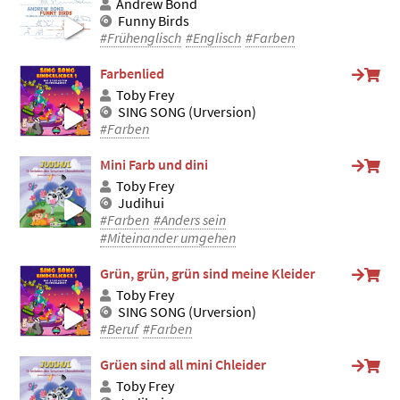
Andrew Bond
Funny Birds
#Frühenglisch
#Englisch
#Farben
Farbenlied
Toby Frey
SING SONG (Urversion)
#Farben
Mini Farb und dini
Toby Frey
Judihui
#Farben
#Anders sein
#Miteinander umgehen
Grün, grün, grün sind meine Kleider
Toby Frey
SING SONG (Urversion)
#Beruf
#Farben
Grüen sind all mini Chleider
Toby Frey