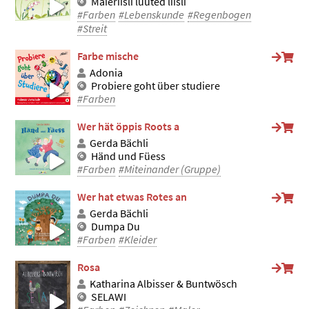
Maieriisli lüüted liisli
#Farben
#Lebenskunde
#Regenbogen
#Streit
Farbe mische
Adonia
Probiere goht über studiere
#Farben
Wer hät öppis Roots a
Gerda Bächli
Händ und Füess
#Farben
#Miteinander (Gruppe)
Wer hat etwas Rotes an
Gerda Bächli
Dumpa Du
#Farben
#Kleider
Rosa
Katharina Albisser & Buntwösch
SELAWI