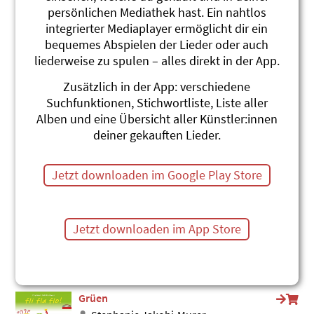
persönlichen Mediathek hast. Ein nahtlos
Violett sett is Bett!
integrierter Mediaplayer ermöglicht dir ein
Stephanie Jakobi-Murer
hula hula hopp!
bequemes Abspielen der Lieder oder auch
#Farben
#Einschlafen
liederweise zu spulen – alles direkt in der App.
Rägebogelied
Zusätzlich in der App: verschiedene
Christina Schaffner
Suchfunktionen, Stichwortliste, Liste aller
Musical Rägebogeräuber
Alben und eine Übersicht aller Künstler:innen
#Regenbogen
#Farben
deiner gekauften Lieder.
Farbenlied
Gerda Bächli
Jetzt downloaden im Google Play Store
Dumpa Du
#Farben
Rot und gääl
Jetzt downloaden im App Store
Stephanie Jakobi-Murer
Chindsgi-Hits 1
#Farben
Grüen