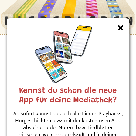
Kinderlieder zum Thema
”Farben”
Schlurpf-Lied
Roland Zoss
Kennst du schon die neue
Güschi 1
#Schnecke
#Gefühle
#Farben
App für deine Mediathek?
Ich sammle alli Farbe
Ab sofort kannst du auch alle Lieder, Playbacks,
Stephanie Jakobi-Murer
Hörgeschichten usw. mit der kostenlosen App
fli fla flo!
abspielen oder Noten- bzw. Liedblätter
#Farben
einsehen, welche du gekauft und in deiner