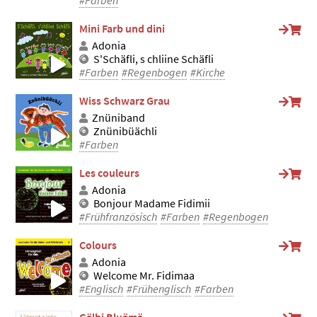
#Farben
Mini Farb und dini
Adonia
S'Schäfli, s chliine Schäfli
#Farben
#Regenbogen
#Kirche
Wiss Schwarz Grau
Znüniband
Znünibüächli
#Farben
Les couleurs
Adonia
Bonjour Madame Fidimii
#Frühfranzösisch
#Farben
#Regenbogen
Colours
Adonia
Welcome Mr. Fidimaa
#Englisch
#Frühenglisch
#Farben