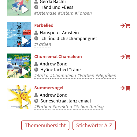
Gerda Bächli
Händ und Füess
#Osterhase
#Ostern
#Farben
Farbelied
Hanspeter Amstein
Ich find dich schampar guet
#Farben
Chum emal Chamäleon
Andrew Bond
Hyäne lached Träne
#Afrika
#Chamäleon
#Farben
#Reptilien
Summervogel
Andrew Bond
Suneschtraal tanz emaal
#Farben
#Insekten
#Schmetterling
Themenübersicht
Stichwörter A-Z