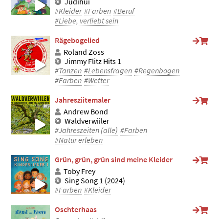
Judihui
#Kleider
#Farben
#Beruf
#Liebe, verliebt sein
Rägebogelied
Roland Zoss
Jimmy Flitz Hits 1
#Tanzen
#Lebensfragen
#Regenbogen
#Farben
#Wetter
Jahresziitemaler
Andrew Bond
Waldverwiiler
#Jahreszeiten (alle)
#Farben
#Natur erleben
Grün, grün, grün sind meine Kleider
Toby Frey
Sing Song 1 (2024)
#Farben
#Kleider
Oschterhaas