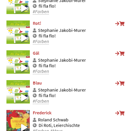
Stephanie Jakobi-Murer
fli fla flo!
#Farben
Rot!
Stephanie Jakobi-Murer
fli fla flo!
#Farben
Gäl
Stephanie Jakobi-Murer
fli fla flo!
#Farben
Blau
Stephanie Jakobi-Murer
fli fla flo!
#Farben
Frederick
Roland Schwab
Di Roti, Leierchischte
#Farben
#Maus