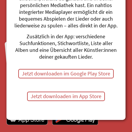
persönlichen Mediathek hast. Ein nahtlos
integrierter Mediaplayer ermöglicht dir ein
bequemes Abspielen der Lieder oder auch
Mediathek
liederweise zu spulen – alles direkt in der App.
Zusätzlich in der App: verschiedene
Suchfunktionen, Stichwortliste, Liste aller
Fragen zu Bestellungen?
Alben und eine Übersicht aller Künstler:innen
Mo bis Fr, 8:30 bis 11:30 Uhr
deiner gekauften Lieder.
044 680 20 60
Jetzt downloaden im Google Play Store
Mail senden
Jetzt downloaden im App Store
Hole dir die App für
deine persönliche Mediathek!