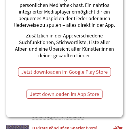
persönlichen Mediathek hast. Ein nahtlos
Ein Salamander
integrierter Mediaplayer ermöglicht dir ein
Andrew Bond
Chrüsimüsi Chräbs
bequemes Abspielen der Lieder oder auch
#Amphibien
#Salamander
#Wandern
liederweise zu spulen – alles direkt in der App.
Hopp Hopp Marsch
Zusätzlich in der App: verschiedene
Znüniband
Suchfunktionen, Stichwortliste, Liste aller
Znünibüächli
Alben und eine Übersicht aller Künstler:innen
#Wandern
deiner gekauften Lieder.
Mir gönd go spaziere
Andrew Bond
Jetzt downloaden im Google Play Store
Mir gönd uf e Reis - Lila-Heft 5
#Spazieren
#Sport
#Wandern
Kommt, wir wollen wandern gehn
Jetzt downloaden im App Store
(hochdeutsch)
Andrew Bond
Reisefieber (hochdeutsch)
#Unterwegs sein
#Wandern
D Pirate gönd uf en Spazier (Vers)