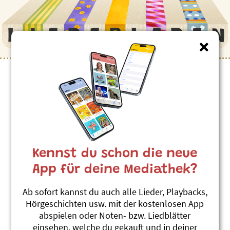
Kinderlieder zum Thema
”Wandern”
Wandere
Andrew Bond
Kennst du schon die neue
Reisefieber
#Spazieren
#Unterwegs sein
#Wandern
App für deine Mediathek?
Goldi-Song
Ab sofort kannst du auch alle Lieder, Playbacks,
Mättu & Schnuder Buebe
Hörgeschichten usw. mit der kostenlosen App
Muschterching
abspielen oder Noten- bzw. Liedblätter
#Wandern
#Berge
einsehen, welche du gekauft und in deiner