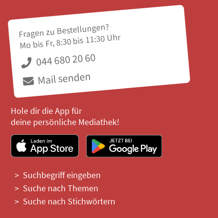
Fragen zu Bestellungen?
Mo bis Fr, 8:30 bis 11:30 Uhr
044 680 20 60
Mail senden
Hole dir die App für
deine persönliche Mediathek!
Suchbegriff eingeben
Suche nach Themen
Suche nach Stichwörtern