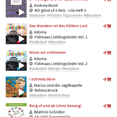
Andrew Bond
Mir gönd uf e Reis - Lila-Heft 5
#Indianer
#Piraten
#Spazieren
#Wandern
Das Wandern ist des Müllers Lust
Adonia
Fidimaas Lieblingslieder Vol. 1
#Volkslied
#Wandern
Wenn wir erklimmen
Adonia
Fidimaas Lieblingslieder Vol. 2
#Volkslied
#Berge
#Wandern
I schmelz devo
Marius und die Jagdkapelle
Rehbockrock
#Wandern
#Kalt & Heiss
Berg uf und ab (ohne Gesang)
Béatrice Gründler
10 wildi Zappelmüüs