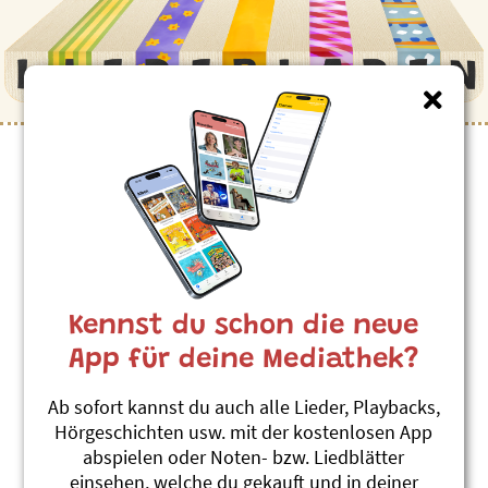
Kinderlieder zum Thema
”Clown”
Nicolo
Karin Anderhalden
Kennst du schon die neue
Ä Zaiberer isch im Land gsi
#Clown
#Zirkus
App für deine Mediathek?
De Clown Billy Bally
Ab sofort kannst du auch alle Lieder, Playbacks,
Andrew Bond
Hörgeschichten usw. mit der kostenlosen App
En Bölle hett sölle im Chreis - Lila-Heft
abspielen oder Noten- bzw. Liedblätter
6
einsehen, welche du gekauft und in deiner
#Ball
#Clown
#Zirkus