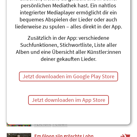
persönlichen Mediathek hast. Ein nahtlos
Clown
integrierter Mediaplayer ermöglicht dir ein
Roland Schwab
bequemes Abspielen der Lieder oder auch
Di Blaui, Leierchischte
liederweise zu spulen – alles direkt in der App.
#Clown
#Zirkus
Zusätzlich in der App: verschiedene
De truurig Clown
Suchfunktionen, Stichwortliste, Liste aller
Stephanie Jakobi-Murer
Alben und eine Übersicht aller Künstler:innen
hula hula hopp!
deiner gekauften Lieder.
#Clown
#Gefühle
#Zirkus
De August und d'Augustine
Jetzt downloaden im Google Play Store
Béatrice Gründler
Ping Pong
#Clown
Jetzt downloaden im App Store
De Elmar (ohne Gesang)
Béatrice Gründler
Elmar - Lieder zum Methodenkoffer
#Elefant
#Clown
Em Gloon siin gröschte Lohn