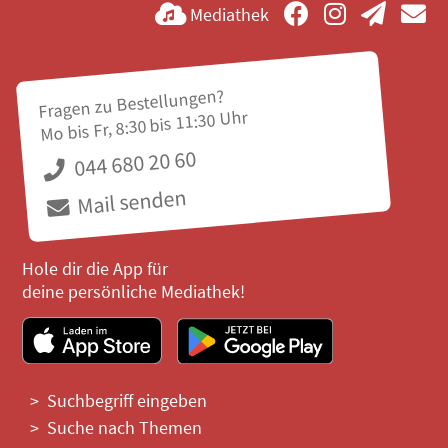
Mediathek
Fragen zu Bestellungen?
Mo bis Fr, 8:30 bis 11:30 Uhr
044 680 20 60
Mail senden
Hole dir die App für
deine persönliche Mediathek!
Suchbegriff eingeben
Suche nach Themen