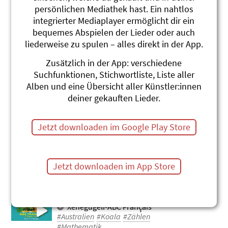
persönlichen Mediathek hast. Ein nahtlos
Koala (Englisch)
integrierter Mediaplayer ermöglicht dir ein
Roland Zoss
Xenegugeli-ABC English
bequemes Abspielen der Lieder oder auch
#Koala
#Australien
#Englisch
#Zählen
liederweise zu spulen – alles direkt in der App.
#Mathematik
Zusätzlich in der App: verschiedene
Koala (Spanisch)
Suchfunktionen, Stichwortliste, Liste aller
Roland Zoss
Alben und eine Übersicht aller Künstler:innen
Xenegugeli-ABC Español
deiner gekauften Lieder.
#Australien
#Koala
#Zählen
#Mathematik
Jetzt downloaden im Google Play Store
Eukalyptus / Eucalyptus globulus
Roland Zoss
Baumlieder 2
#Baum
#Australien
#Koala
#Känguru
Jetzt downloaden im App Store
Koala (Französisch)
Roland Zoss
Xenegugeli-ABC Français
#Australien
#Koala
#Zählen
#Mathematik