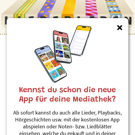
Kinderlieder zum Thema
”Australien”
Jabiru
Roland Zoss
Kennst du schon die neue
Xenegugeli 2 Gold-ABC
#Australien
#Storch
App für deine Mediathek?
Wallaby (Französisch)
Ab sofort kannst du auch alle Lieder, Playbacks,
Roland Zoss
Hörgeschichten usw. mit der kostenlosen App
Xenegugeli-ABC Français
abspielen oder Noten- bzw. Liedblätter
#Känguru
#Australien
einsehen, welche du gekauft und in deiner