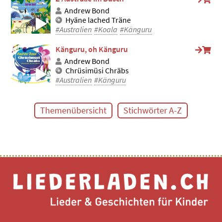
Andrew Bond
Hyäne lached Träne
#Australien
#Koala
#Känguru
Känguru, oh Känguru
Andrew Bond
Chrüsimüsi Chräbs
#Australien
#Känguru
Themenübersicht
Stichwörter A-Z