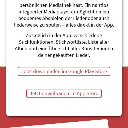
persönlichen Mediathek hast. Ein nahtlos
Marmot (Englisch)
integrierter Mediaplayer ermöglicht dir ein
Roland Zoss
Muku-Tiki-Mu, English
bequemes Abspielen der Lieder oder auch
#Murmeltier
#Alpentiere
#Englisch
liederweise zu spulen – alles direkt in der App.
Zusätzlich in der App: verschiedene
Themenübersicht
Stichwörter A-Z
Suchfunktionen, Stichwortliste, Liste aller
Alben und eine Übersicht aller Künstler:innen
deiner gekauften Lieder.
Jetzt downloaden im Google Play Store
Jetzt downloaden im App Store
Mediathek