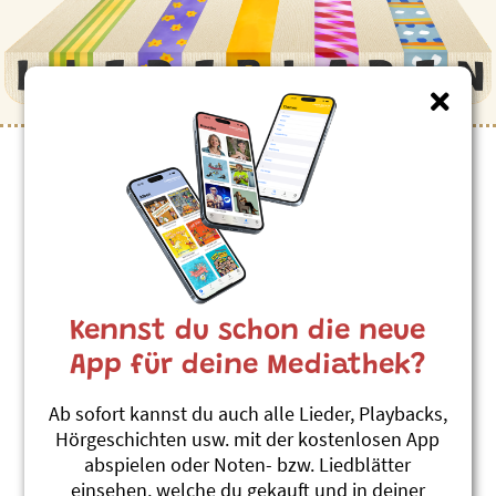
Kinderlieder zum Thema
”Murmeltier”
Im Munggeloch
Linard Bardill
Kennst du schon die neue
Was i nid weiss, weiss mini Geiss
#Murmeltier
#Winterschlaf
App für deine Mediathek?
Murmeli
Ab sofort kannst du auch alle Lieder, Playbacks,
Roland Zoss
Hörgeschichten usw. mit der kostenlosen App
Muku-Tiki-Mu 1
abspielen oder Noten- bzw. Liedblätter
#Alpentiere
#Jodel
#Murmeltier
einsehen, welche du gekauft und in deiner