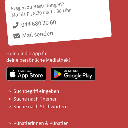
Fragen zu Bestellungen?
Mo bis Fr, 8:30 bis 11:30 Uhr
044 680 20 60
Mail senden
Hole dir die App für
deine persönliche Mediathek!
Suchbegriff eingeben
Suche nach Themen
Suche nach Stichwörtern
Künstlerinnen & Künstler