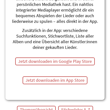
persönlichen Mediathek hast. Ein nahtlos
Bergmusig
integrierter Mediaplayer ermöglicht dir ein
Andrew Bond
Musizin
bequemes Abspielen der Lieder oder auch
#Alpentiere
#Berge
#Musik & Singen
liederweise zu spulen – alles direkt in der App.
Murmeli
Zusätzlich in der App: verschiedene
Roland Zoss
Suchfunktionen, Stichwortliste, Liste aller
Muku-Tiki-Mu 1
Alben und eine Übersicht aller Künstler:innen
#Alpentiere
#Jodel
#Murmeltier
deiner gekauften Lieder.
Marmot (Englisch)
Roland Zoss
Jetzt downloaden im Google Play Store
Muku-Tiki-Mu, English
#Murmeltier
#Alpentiere
#Englisch
Steinbock
Jetzt downloaden im App Store
Roland Zoss
Muku-Tiki-Mu 1
#Fragen
#Lebensfragen
#Alpentiere
Themenübersicht
Stichwörter A-Z