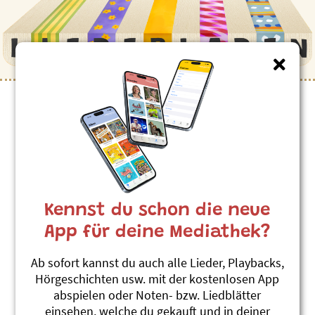
Kinderlieder zum Thema
”Alpentiere”
Platz für alli
Andrew Bond
Kennst du schon die neue
Hyäne lached Träne
#Alp
#Alpentiere
App für deine Mediathek?
Der Summer isch verbii
Ab sofort kannst du auch alle Lieder, Playbacks,
Linard Bardill
Hörgeschichten usw. mit der kostenlosen App
Us em Rucksack vom Andri
abspielen oder Noten- bzw. Liedblätter
#Alp
#Alpentiere
#Berge
einsehen, welche du gekauft und in deiner