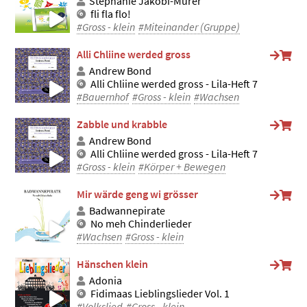
Stephanie Jakobi-Murer
fli fla flo!
#Gross - klein
#Miteinander (Gruppe)
Alli Chliine werded gross
Andrew Bond
Alli Chliine werded gross - Lila-Heft 7
#Bauernhof
#Gross - klein
#Wachsen
Zabble und krabble
Andrew Bond
Alli Chliine werded gross - Lila-Heft 7
#Gross - klein
#Körper + Bewegen
Mir wärde geng wi grösser
Badwannepirate
No meh Chinderlieder
#Wachsen
#Gross - klein
Hänschen klein
Adonia
Fidimaas Lieblingslieder Vol. 1
#Volkslied
#Gross - klein