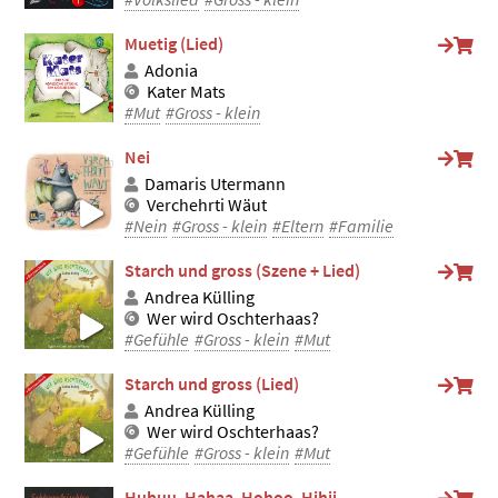
Muetig (Lied)
Adonia
Kater Mats
#Mut
#Gross - klein
Nei
Damaris Utermann
Verchehrti Wäut
#Nein
#Gross - klein
#Eltern
#Familie
Starch und gross (Szene + Lied)
Andrea Külling
Wer wird Oschterhaas?
#Gefühle
#Gross - klein
#Mut
Starch und gross (Lied)
Andrea Külling
Wer wird Oschterhaas?
#Gefühle
#Gross - klein
#Mut
Huhuu, Hahaa, Hohoo, Hihii