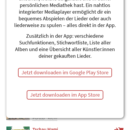
persönlichen Mediathek hast. Ein nahtlos
Ariana
integrierter Mediaplayer ermöglicht dir ein
Linard Bardill
bequemes Abspielen der Lieder oder auch
Was i nid weiss, weiss mini Geiss
liederweise zu spulen – alles direkt in der App.
#Fahrrad
#Gross - klein
Zusätzlich in der App: verschiedene
Chilbibaane-Striit
Suchfunktionen, Stichwortliste, Liste aller
Andrew Bond
Alben und eine Übersicht aller Künstler:innen
Musizin
deiner gekauften Lieder.
#Chilbi
#Gross - klein
#Streit
Kei Windle meh
Jetzt downloaden im Google Play Store
Marius und die Jagdkapelle
Wildsaujagd
#Gross - klein
#Windeln
Jetzt downloaden im App Store
I bruch gar kein Nuggi
Marius und die Jagdkapelle
Worscht
#Gross - klein
Tschau Mami