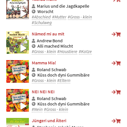
Marius und die Jagdkapelle
Worscht
#Abschied
#Mutter
#Gross - klein
#Schulweg
Nämed mi au mit
Andrew Bond
Alli mached Mischt
#Gross - klein
#Haustiere
#Katze
Mamma Mia!
Roland Schwab
Küss doch dyni Gummibäre
#Gross - klein
#Eltern
NEI NEI NEI
Roland Schwab
Küss doch dyni Gummibäre
#Nein
#Gross - klein
Jüngeri und Älteri