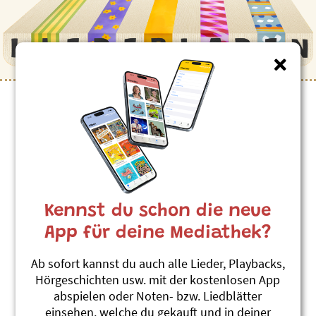
Kinderlieder zum Thema
”Gross - klein”
Erbsli und Bohne (Vers)
Andrew Bond
Kennst du schon die neue
Alli Chliine werded gross - Lila-Heft 7
#Esswaren
#Garten
#Gross - klein
App für deine Mediathek?
#Gemüse
#Wachsen
Ab sofort kannst du auch alle Lieder, Playbacks,
Mikro
Hörgeschichten usw. mit der kostenlosen App
karTON
abspielen oder Noten- bzw. Liedblätter
Schturmfrii
einsehen, welche du gekauft und in deiner
#Gross - klein