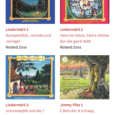
Liedermärli 1
Liedermärli 2
Rumpelstilzli, Jorinde und
Hans im Glück, Sächs chöme
Joringel
dur die ganzi Wält
Roland Zoss
Roland Zoss
Liedermärli 3
Jimmy Flitz 1
Schneewyttli und die 7
E Reis dür d Schwyz,