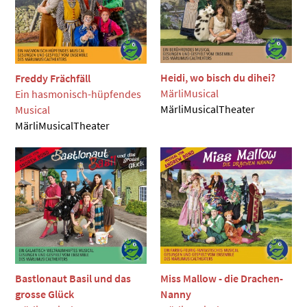
Heidi, wo bisch du dihei?
Freddy Frächfäll
MärliMusical
Ein hasmonisch-hüpfendes
MärliMusicalTheater
Musical
MärliMusicalTheater
Bastlonaut Basil und das
Miss Mallow - die Drachen-
grosse Glück
Nanny