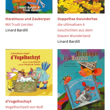
Doppelhas Gwunderhas
Marzimuus und Zauberpan
die ultimativen 6
Mit Trudi Gerster
Geschichten aus dem
Linard Bardill
blauen Wunderland
Linard Bardill
d'Vogelhochzyt
Vogelhochzeit von Rolf