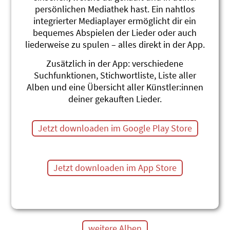
Hörspiel-Hit zum Thema
Hörspiel-Hit zum Thema
persönlichen Mediathek hast. Ein nahtlos
Gefühle
Umwelt, Abfall und
integrierter Mediaplayer ermöglicht dir ein
Adonia
Schulweg
bequemes Abspielen der Lieder oder auch
Adonia
liederweise zu spulen – alles direkt in der App.
Zusätzlich in der App: verschiedene
Suchfunktionen, Stichwortliste, Liste aller
Alben und eine Übersicht aller Künstler:innen
deiner gekauften Lieder.
Jetzt downloaden im Google Play Store
Hund Waffel
Jetzt downloaden im App Store
Hörspiel-Hit zum Thema
Stopp-Sagen
Adonia
weitere Alben