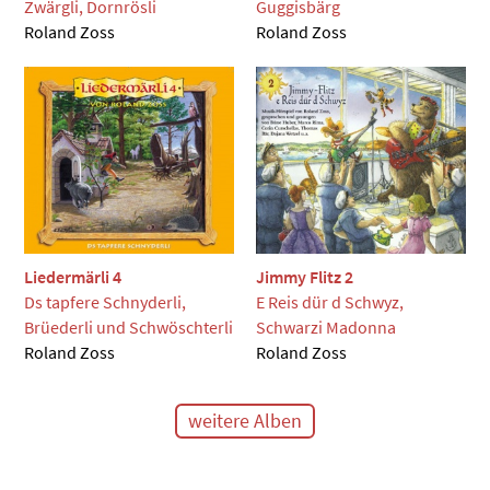
Zwärgli, Dornrösli
Guggisbärg
Roland Zoss
Roland Zoss
Liedermärli 4
Jimmy Flitz 2
Ds tapfere Schnyderli,
E Reis dür d Schwyz,
Brüederli und Schwöschterli
Schwarzi Madonna
Roland Zoss
Roland Zoss
weitere Alben