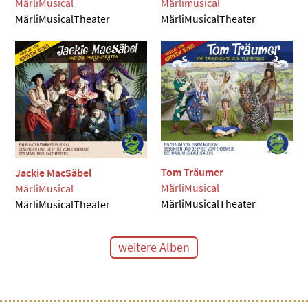
MärliMusical
Märlimusical
MärliMusicalTheater
MärliMusicalTheater
Tom Träumer
Jackie MacSäbel
MärliMusical
MärliMusical
MärliMusicalTheater
MärliMusicalTheater
weitere Alben