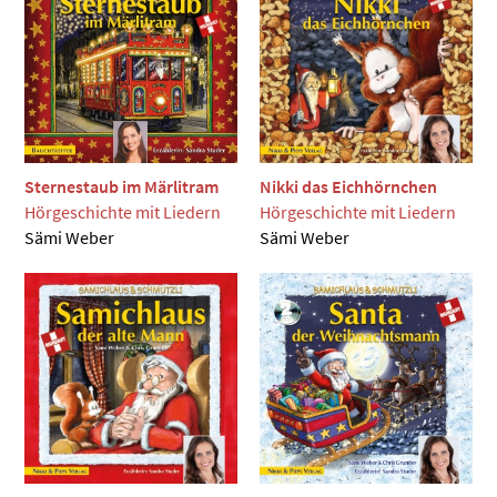
Sternestaub im Märlitram
Nikki das Eichhörnchen
Hörgeschichte mit Liedern
Hörgeschichte mit Liedern
Sämi Weber
Sämi Weber