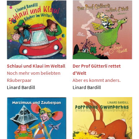
Schlaui und Klaui im Weltall
Der Prof Gütterli rettet
Noch mehr vom beliebten
d'Welt
Räuberpaar
Aber es kommt anders.
Linard Bardill
Linard Bardill