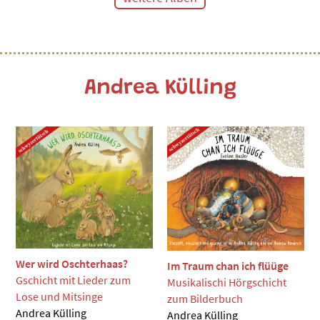
Andrea Külling
Wer wird Oschterhaas?
Im Traum chan ich flüüge
Gschicht mit Lieder zum
Musikalischi Hörgschicht
Lose und Mitsinge
zum Bilderbuch
Andrea Külling
Andrea Külling