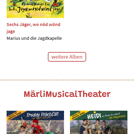
Sechs Jäger, wo nöd wönd
jage
Marius und die Jagdkapelle
weitere Alben
MärliMusicalTheater