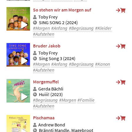
So stehen wir am Morgen auf
Toby Frey
SING SONG 2 (2024)
#Morgen
#Anfang
#Begrüssung
#Kleider
#Aufstehen
Bruder Jakob
Toby Frey
Sing Song 3 (2024)
#Morgen
#Anfang
#Begrüssung
#Kanon
#Aufstehen
Morgemuffel
Gerda Bächli
Huiii! (2023)
#Begrüssung
#Morgen
#Familie
#Aufstehen
Pischamaa
Andrew Bond
Brännti Mandle, Magebroot