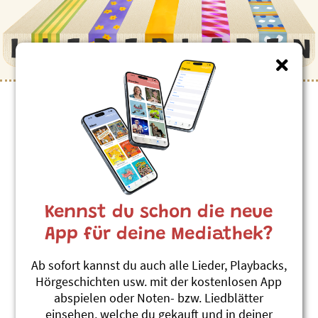
Kinderlieder zum Thema
”Aufstehen”
Guete, guete Morge
Andrew Bond
Kennst du schon die neue
En Tag im Läbe vom Anders Andersson
(1)
App für deine Mediathek?
#Aufstehen
#Morgen
#Begrüssung
Ab sofort kannst du auch alle Lieder, Playbacks,
S wird langsam hell
Hörgeschichten usw. mit der kostenlosen App
Stephanie Jakobi-Murer
abspielen oder Noten- bzw. Liedblätter
Chindsgi-Hits 1
einsehen, welche du gekauft und in deiner
#Morgen
#Aufstehen