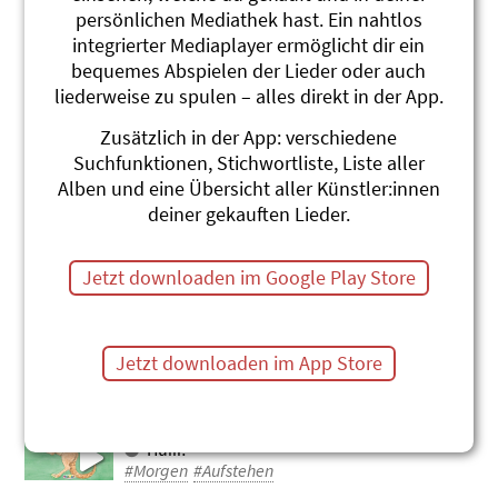
persönlichen Mediathek hast. Ein nahtlos
Mümele
integrierter Mediaplayer ermöglicht dir ein
Christian Schenker und Grüüveli
bequemes Abspielen der Lieder oder auch
Tüüfeli
liederweise zu spulen – alles direkt in der App.
Rocke wie die wilde Socke
#Ausruhen
#Aufstehen
#Müde
Zusätzlich in der App: verschiedene
Suchfunktionen, Stichwortliste, Liste aller
Vorhang
Alben und eine Übersicht aller Künstler:innen
Hanspeter Amstein
deiner gekauften Lieder.
Ich find dich schampar guet
#Morgen
#Aufstehen
Jetzt downloaden im Google Play Store
Mach Jetzt Vorwärts
Roland Schwab
Di Blaui, Leierchischte
#Morgen
#Aufstehen
Jetzt downloaden im App Store
Morgemuffel
Gerda Bächli
Huiii!
#Morgen
#Aufstehen