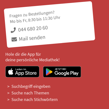
Fragen zu Bestellungen?
Mo bis Fr, 8:30 bis 11:30 Uhr
044 680 20 60
Mail senden
Hole dir die App für
deine persönliche Mediathek!
Suchbegriff eingeben
Suche nach Themen
Suche nach Stichwörtern