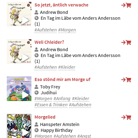
So jetzt, äntlich verwache
Andrew Bond
En Tag im Läbe vom Anders Andersson
(1)
#Aufstehen
#Morgen
Weli Chleider?
Andrew Bond
En Tag im Läbe vom Anders Andersson
(1)
#Aufstehen
#Kleider
Eso stönd mir am Morge uf
Toby Frey
Judihui
#Morgen
#Anfang
#Kleider
#Essen & Trinken
#Aufstehen
Morgelied
Hanspeter Amstein
Happy Birthday
#Morgen
#Aufstehen
#Angst