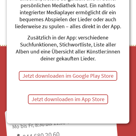
persönlichen Mediathek hast. Ein nahtlos
integrierter Mediaplayer ermöglicht dir ein
Themenübersicht
Stichwörter A-Z
bequemes Abspielen der Lieder oder auch
liederweise zu spulen – alles direkt in der App.
Zusätzlich in der App: verschiedene
Suchfunktionen, Stichwortliste, Liste aller
Alben und eine Übersicht aller Künstler:innen
deiner gekauften Lieder.
Jetzt downloaden im Google Play Store
Mediathek
Jetzt downloaden im App Store
Fragen zu Bestellungen?
Mo bis Fr, 8:30 bis 11:30 Uhr
044 680 20 60