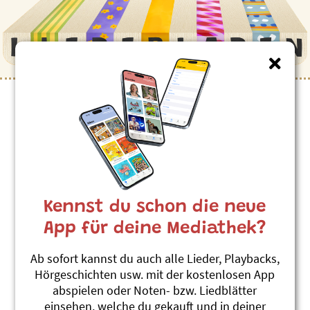
Kinderlieder zum Thema
”Unterschiede”
Mega-Dance-Party vom Gegenteil
Stephanie Jakobi-Murer
Kennst du schon die neue
fli fla flo!
#Gegenteil
#Unterschiede
#Rap
App für deine Mediathek?
Jufli & Blöterli
Ab sofort kannst du auch alle Lieder, Playbacks,
Christian Schenker und Grüüveli
Hörgeschichten usw. mit der kostenlosen App
Tüüfeli
abspielen oder Noten- bzw. Liedblätter
Impfe gäge s'Schimpfe
einsehen, welche du gekauft und in deiner
#Unterschiede