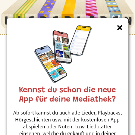
Kinderlieder zum Thema
”Wiesel”
De wildi Wieselitanz
Andrew Bond
Kennst du schon die neue
Machs wie de Dachs
#Tanzen
#Wiesel
App für deine Mediathek?
Ab sofort kannst du auch alle Lieder, Playbacks,
Themenübersicht
Stichwörter A-Z
Hörgeschichten usw. mit der kostenlosen App
abspielen oder Noten- bzw. Liedblätter
einsehen, welche du gekauft und in deiner