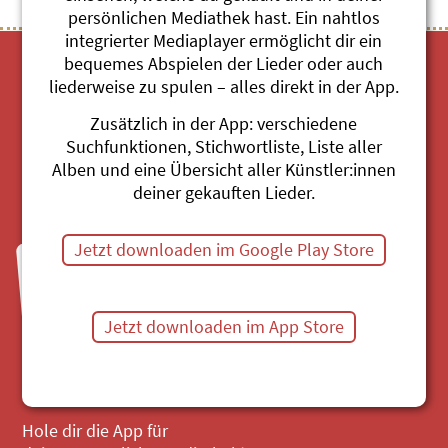
persönlichen Mediathek hast. Ein nahtlos
integrierter Mediaplayer ermöglicht dir ein
bequemes Abspielen der Lieder oder auch
liederweise zu spulen – alles direkt in der App.
Zusätzlich in der App: verschiedene
Suchfunktionen, Stichwortliste, Liste aller
Alben und eine Übersicht aller Künstler:innen
Mediathek
deiner gekauften Lieder.
Jetzt downloaden im Google Play Store
Fragen zu Bestellungen?
Mo bis Fr, 8:30 bis 11:30 Uhr
044 680 20 60
Jetzt downloaden im App Store
Mail senden
Hole dir die App für