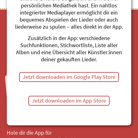
persönlichen Mediathek hast. Ein nahtlos
integrierter Mediaplayer ermöglicht dir ein
bequemes Abspielen der Lieder oder auch
liederweise zu spulen – alles direkt in der App.
Zusätzlich in der App: verschiedene
Suchfunktionen, Stichwortliste, Liste aller
Alben und eine Übersicht aller Künstler:innen
Mediathek
deiner gekauften Lieder.
Jetzt downloaden im Google Play Store
Fragen zu Bestellungen?
Mo bis Fr, 8:30 bis 11:30 Uhr
044 680 20 60
Jetzt downloaden im App Store
Mail senden
Hole dir die App für