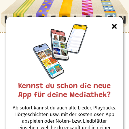
Kinderlieder zum Thema
”Yeti”
Yeti
Roland Zoss
Kennst du schon die neue
Xenegugeli, Tierlieder ABC
#Monster
#Yeti
#Fabelwesen
App für deine Mediathek?
Ab sofort kannst du auch alle Lieder, Playbacks,
Themenübersicht
Stichwörter A-Z
Hörgeschichten usw. mit der kostenlosen App
abspielen oder Noten- bzw. Liedblätter
einsehen, welche du gekauft und in deiner