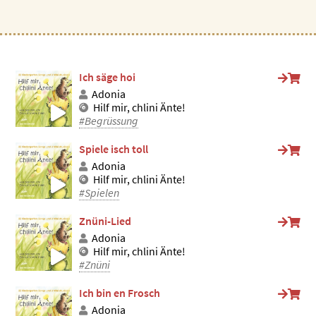
Ich säge hoi
Adonia
Hilf mir, chlini Änte!
#Begrüssung
Spiele isch toll
Adonia
Hilf mir, chlini Änte!
#Spielen
Znüni-Lied
Adonia
Hilf mir, chlini Änte!
#Znüni
Ich bin en Frosch
Adonia