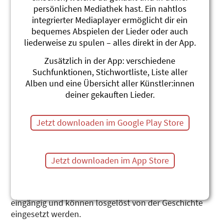
persönlichen Mediathek hast. Ein nahtlos
integrierter Mediaplayer ermöglicht dir ein
bequemes Abspielen der Lieder oder auch
liederweise zu spulen – alles direkt in der App.
Zusätzlich in der App: verschiedene
Hilf mir, chlini Änte!
Suchfunktionen, Stichwortliste, Liste aller
Alben und eine Übersicht aller Künstler:innen
Lieder für den Kindergartenalltag
deiner gekauften Lieder.
Adonia
Jetzt downloaden im Google Play Store
Diese Produktion ist der musikalische
Werkzeugkasten für den zeitgemässen Kindergarten:
Die 22 Songs beinhalten viele Ritual- oder
Bewegungslieder, sowie Lieder zu Gefühlen und zum
Jetzt downloaden im App Store
Thema Freundschaft für den ganz normalen
Kindergartenalltag. Im Liederheft finden Sie
Verwendungsvorschläge. Die Songs sind kurz und
eingängig und können losgelöst von der Geschichte
eingesetzt werden.