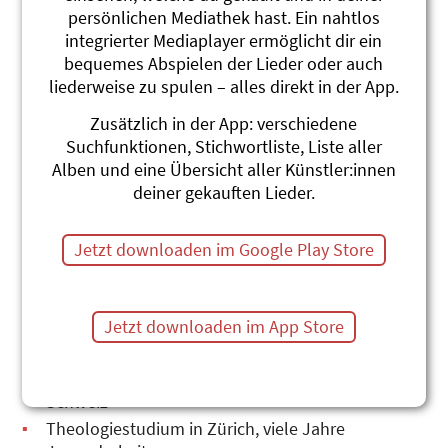
persönlichen Mediathek hast. Ein nahtlos
integrierter Mediaplayer ermöglicht dir ein
bequemes Abspielen der Lieder oder auch
liederweise zu spulen – alles direkt in der App.
Zusätzlich in der App: verschiedene
Suchfunktionen, Stichwortliste, Liste aller
Andrew Bond
Alben und eine Übersicht aller Künstler:innen
deiner gekauften Lieder.
Andrew Bond (geb. 1965) zählt heute mit weit über
800‘000 verkauften Tonträgern zu den
erfolgreichsten Kinderlieder- und
Jetzt downloaden im Google Play Store
Musicalmacher*innen der Schweiz. Etliche seiner
Lieder, Geschichten und Musicals gehören heute in
Familien, in der Schule, im Kindergarten, in
Jetzt downloaden im App Store
Spielgruppen, Kitas und Kirchgemeinden zum Alltag.
Aufgewachsen im Kongo, in England und der
Schweiz
Theologiestudium in Zürich, viele Jahre