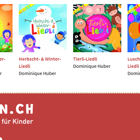
er-
Herbscht- & Winter-
Tierli-Liedli
Luscht
Liedli
Dominique Huber
Liedli
r
Dominique Huber
Domin