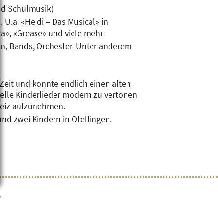
und Schulmusik)
 U.a. «Heidi – Das Musical» in
da», «Grease» und viele mehr
en, Bands, Orchester. Unter anderem
eit und konnte endlich einen alten
onelle Kinderlieder modern zu vertonen
weiz aufzunehmen.
nd zwei Kindern in Otelfingen.
r