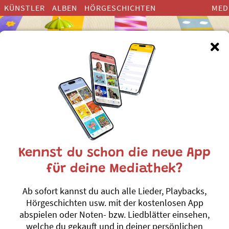
KÜNSTLER
ALBEN
HÖRGESCHICHTEN
MED
Kennst du schon die neue App
Dominique Huber
für deine Mediathek?
Dominique Huber (geboren 1980) ist seit 20 Jahr
Ab sofort kannst du auch alle Lieder, Playbacks,
unterschiedliche Produktionen im In- und Auslan
Hörgeschichten usw. mit der kostenlosen App
macht er immer wieder Bühnen unsicher.
abspielen oder Noten- bzw. Liedblätter einsehen,
Geboren in Schaffhausen und aufgewachsen 
welche du gekauft und in deiner persönlichen