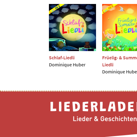
Schlaf-Liedli
Früelig- & Summ
Dominique Huber
Liedli
Dominique Hube