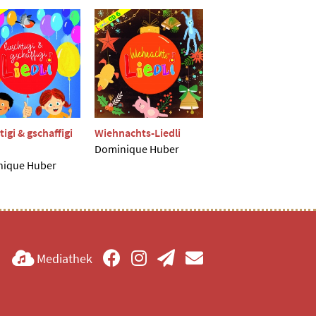
igi & gschaffigi
Wiehnachts-Liedli
Dominique Huber
ique Huber
Mediathek