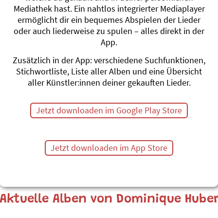
Mediathek hast. Ein nahtlos integrierter Mediaplayer
Musikstudium in Luzern (Dirigieren, Klavier 
ermöglicht dir ein bequemes Abspielen der Lieder
Dirigierte diverse grosse Musicalproduktionen.
oder auch liederweise zu spulen – alles direkt in der
Walenstadt, «Io Senza Te» im Theater 11, «Ai
App.
Schreibt Arrangements für Chöre, Blasmusik
auch schon fürs Basel Tattoo.
Zusätzlich in der App: verschiedene Suchfunktionen,
Fliegt seit 2010 als Pilot für SWISS.
Stichwortliste, Liste aller Alben und eine Übersicht
aller Künstler:innen deiner gekauften Lieder.
Hatte dank dem Lockdown im 2020 ganz viel Z
Traum verwirklichen: Möglichst viele traditi
und mit über 50 Chören aus der ganzen Sch
Jetzt downloaden im Google Play Store
Dominique Huber lebt heute mit seiner Frau u
www.dchmusic.ch
Jetzt downloaden im App Store
Aktuelle Alben von Dominique Hube