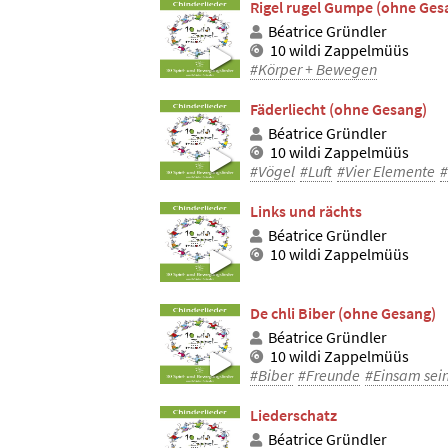
Rigel rugel Gumpe (ohne Ges
Béatrice Gründler
10 wildi Zappelmüüs
#Körper + Bewegen
Fäderliecht (ohne Gesang)
Béatrice Gründler
10 wildi Zappelmüüs
#Vögel
#Luft
#Vier Elemente
#
Links und rächts
Béatrice Gründler
10 wildi Zappelmüüs
De chli Biber (ohne Gesang)
Béatrice Gründler
10 wildi Zappelmüüs
#Biber
#Freunde
#Einsam sei
Liederschatz
Béatrice Gründler