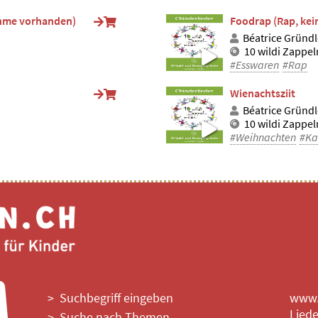
ahme vorhanden)
Foodrap (Rap, ke
Béatrice Gründl
10 wildi Zappe
#Esswaren
#Rap
Wienachtsziit
Béatrice Gründl
10 wildi Zappe
#Weihnachten
#Ka
Suchbegriff eingeben
www.l
Liede
Suche nach Themen