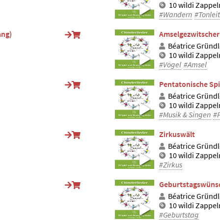
10 wildi Zappe
#Wandern
#Tonleit
ang)
Amselgezwitscher
Béatrice Gründl
10 wildi Zappe
#Vögel
#Amsel
)
Pentatonische Spi
Béatrice Gründl
10 wildi Zappe
#Musik & Singen
#
Zirkuswält
Béatrice Gründl
10 wildi Zappe
#Zirkus
Geburtstagswüns
Béatrice Gründl
10 wildi Zappe
#Geburtstag