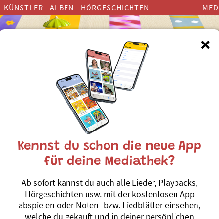
KÜNSTLER
ALBEN
HÖRGESCHICHTEN
MED
Kennst du schon die neue App
10 wildi Zapp
für deine Mediathek?
30 Bewegungs- und Spielli
Ab sofort kannst du auch alle Lieder, Playbacks,
Béatrice Gründler
Hörgeschichten usw. mit der kostenlosen App
abspielen oder Noten- bzw. Liedblätter einsehen,
30 Bewegungs- und Spiellie
welche du gekauft und in deiner persönlichen