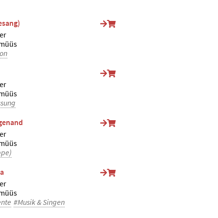
esang)
er
lmüüs
on
er
lmüüs
ssung
ägenand
er
lmüüs
ppe)
ha
er
lmüüs
ente
#Musik & Singen