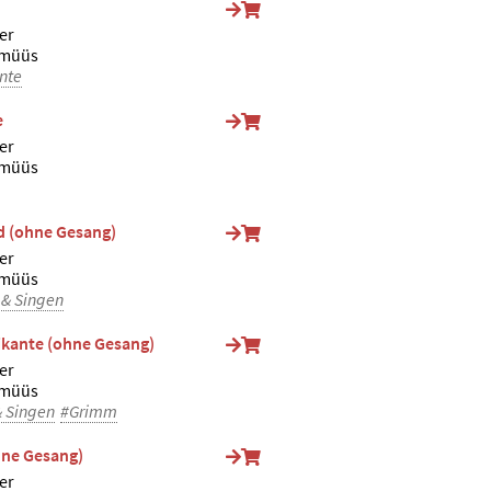
er
lmüüs
nte
e
er
lmüüs
ed (ohne Gesang)
er
lmüüs
 & Singen
kante (ohne Gesang)
er
lmüüs
& Singen
#Grimm
hne Gesang)
er