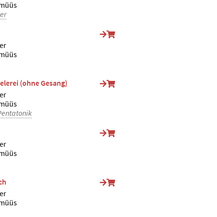
lmüüs
er
er
lmüüs
elerei (ohne Gesang)
er
lmüüs
Pentatonik
er
lmüüs
ch
er
lmüüs