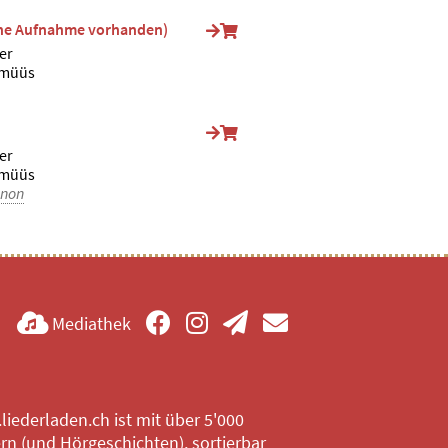
ine Aufnahme vorhanden)
er
lmüüs
er
lmüüs
non
Mediathek
iederladen.ch ist mit über 5'000
rn (und Hörgeschichten), sortierbar