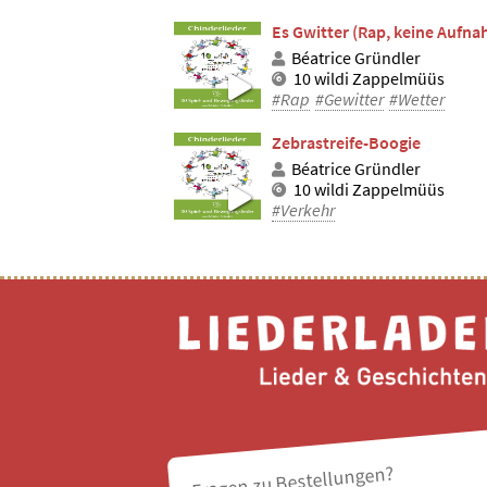
Es Gwitter (Rap, keine Aufn
Béatrice Gründler
10 wildi Zappelmüüs
#Rap
#Gewitter
#Wetter
Zebrastreife-Boogie
Béatrice Gründler
10 wildi Zappelmüüs
#Verkehr
Fragen zu Bestellungen?