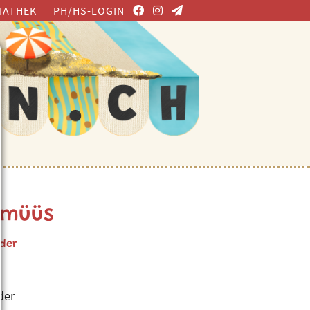
IATHEK
PH/HS-LOGIN
elmüüs
eder
der