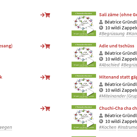
Sali zäme (ohne G
Béatrice Gründl
10 wildi Zappe
#Begrüssung
#Kan
esang)
Adie und tschüss
Béatrice Gründl
10 wildi Zappe
#Abschied
#Begrü
k
Mitenand statt g
Béatrice Gründl
10 wildi Zappe
#Miteinander (Gru
Chuchi-Cha cha c
Béatrice Gründl
10 wildi Zappe
ewegen
#Kochen
#Instrum