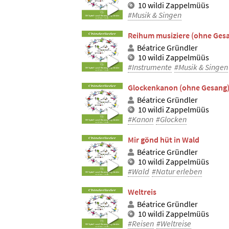
10 wildi Zappelmüüs
#Musik & Singen
Reihum musiziere (ohne Ges
Béatrice Gründler
10 wildi Zappelmüüs
#Instrumente
#Musik & Singen
Glockenkanon (ohne Gesang
Béatrice Gründler
10 wildi Zappelmüüs
#Kanon
#Glocken
Mir gönd hüt in Wald
Béatrice Gründler
10 wildi Zappelmüüs
#Wald
#Natur erleben
Weltreis
Béatrice Gründler
10 wildi Zappelmüüs
#Reisen
#Weltreise