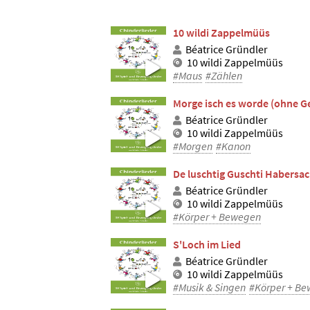
10 wildi Zappelmüüs
Béatrice Gründler
10 wildi Zappelmüüs
#Maus
#Zählen
Morge isch es worde (ohne G
Béatrice Gründler
10 wildi Zappelmüüs
#Morgen
#Kanon
De luschtig Guschti Habersac
Béatrice Gründler
10 wildi Zappelmüüs
#Körper + Bewegen
S'Loch im Lied
Béatrice Gründler
10 wildi Zappelmüüs
#Musik & Singen
#Körper + B