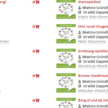
ang)
Steinspiellied
Béatrice Gründl
10 wildi Zappe
#Stein
#Vier Eleme
Mini rundi Chugel
Béatrice Gründl
10 wildi Zappe
Feder
#Ball
#Geometrie
Dreiklang-Spielli
Béatrice Gründl
10 wildi Zappe
#Dreiklang
#Musik
Bremer Stadtmusi
Béatrice Gründl
10 wildi Zappe
n
#Märchen
#Musik 
Berg uf und ab (o
Béatrice Gründl