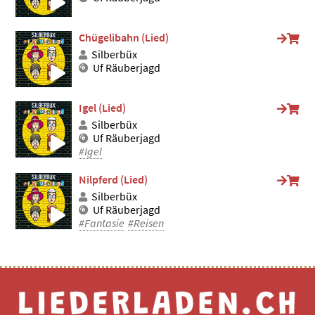
Chügelibahn (Lied)
Silberbüx
Uf Räuberjagd
Igel (Lied)
Silberbüx
Uf Räuberjagd
#Igel
Nilpferd (Lied)
Silberbüx
Uf Räuberjagd
#Fantasie
#Reisen