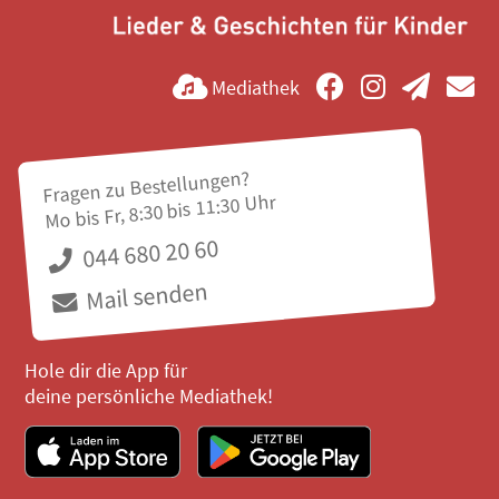
Mediathek
Fragen zu Bestellungen?
Mo bis Fr, 8:30 bis 11:30 Uhr
044 680 20 60
Mail senden
Hole dir die App für
deine persönliche Mediathek!