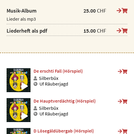
Musik-Album
25.00
CHF
Lieder als mp3
Liederheft als pdf
15.00
CHF
De erschti Fall (Hörspiel)
Silberbüx
Uf Räuberjagd
De Hauptverdächtig (Hörspiel)
Silberbüx
Uf Räuberjagd
D Lösegäldübergab (Hörspiel)