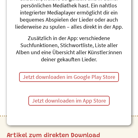
persönlichen Mediathek hast. Ein nahtlos
integrierter Mediaplayer ermöglicht dir ein
bequemes Abspielen der Lieder oder auch
liederweise zu spulen – alles direkt in der App.
Uf Räuberjagd
Zusätzlich in der App: verschiedene
Silberbüx
Suchfunktionen, Stichwortliste, Liste aller
Alben und eine Übersicht aller Künstler:innen
Die Doppel-CD mit dem SRF-Hörspiel «Silberbüx und
deiner gekauften Lieder.
de Stadträuber» und Hits wie «Gheimagente» und
«Chügelibahn».
Jetzt downloaden im Google Play Store
19 Tracks, Dauer 72 min, 2014
Jetzt downloaden im App Store
Artikel zum direkten Download