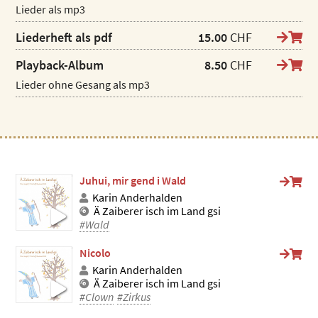
Lieder als mp3
Liederheft als pdf
15.00
CHF
Playback-Album
8.50
CHF
Lieder ohne Gesang als mp3
Juhui, mir gend i Wald
Karin Anderhalden
Ä Zaiberer isch im Land gsi
#Wald
Nicolo
Karin Anderhalden
Ä Zaiberer isch im Land gsi
#Clown
#Zirkus