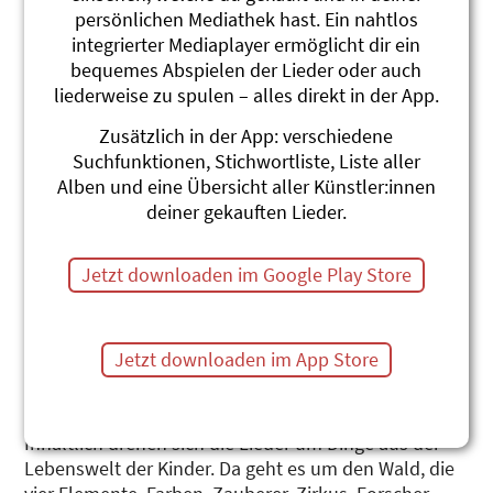
persönlichen Mediathek hast. Ein nahtlos
integrierter Mediaplayer ermöglicht dir ein
bequemes Abspielen der Lieder oder auch
liederweise zu spulen – alles direkt in der App.
Zusätzlich in der App: verschiedene
Ä Zaiberer isch im Land gsi
Suchfunktionen, Stichwortliste, Liste aller
Alben und eine Übersicht aller Künstler:innen
Karin Anderhalden
deiner gekauften Lieder.
«Ä Zaiberer isch im Land gsi» bietet ein vielseitiges
musikalisches Repertoire, das von Ländler über
Jetzt downloaden im Google Play Store
Country und Marsch zu Swing und Rap führt. Die
Lieder ermöglichen den Kindern einen Zugang zu
diversen Musikstilrichtungen sowie zu verschiedenen
Jetzt downloaden im App Store
Instrumenten wie Cello, Piano, Querflöte, Orff- und
Rhythmusinstrumenten als auch akustischer Gitarre,
Elektrobass etc.
Inhaltlich drehen sich die Lieder um Dinge aus der
Lebenswelt der Kinder. Da geht es um den Wald, die