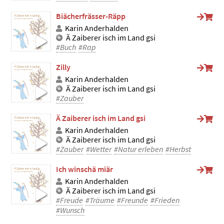
Biächerfrässer-Räpp
Karin Anderhalden
Ä Zaiberer isch im Land gsi
#Buch
#Rap
Zilly
Karin Anderhalden
Ä Zaiberer isch im Land gsi
#Zauber
Ä Zaiberer isch im Land gsi
Karin Anderhalden
Ä Zaiberer isch im Land gsi
#Zauber
#Wetter
#Natur erleben
#Herbst
Ich winschä miär
Karin Anderhalden
Ä Zaiberer isch im Land gsi
#Freude
#Träume
#Freunde
#Frieden
#Wunsch