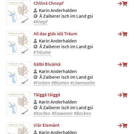
Chliinä Chnopf
Karin Anderhalden
Ä Zaiberer isch im Land gsi
#Knopf
All das gids idä Träum
Karin Anderhalden
Ä Zaiberer isch im Land gsi
#Träume
Gälbi Bluämä
Karin Anderhalden
Ä Zaiberer isch im Land gsi
#Farben
#Blumen
#Löwenzahn
Täiggä täiggä
Karin Anderhalden
Ä Zaiberer isch im Land gsi
#Kochen
#Esswaren
#Backen
Viär Elemänt
Karin Anderhalden