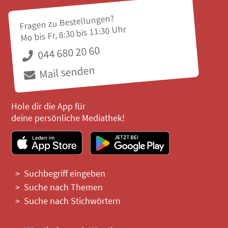
Fragen zu Bestellungen?
Mo bis Fr, 8:30 bis 11:30 Uhr
044 680 20 60
Mail senden
Hole dir die App für
deine persönliche Mediathek!
Suchbegriff eingeben
Suche nach Themen
Suche nach Stichwörtern