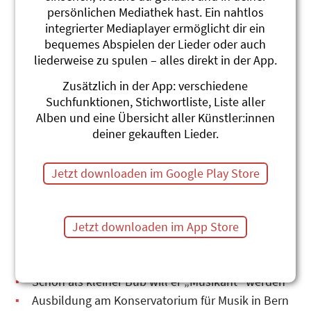
persönlichen Mediathek hast. Ein nahtlos
integrierter Mediaplayer ermöglicht dir ein
bequemes Abspielen der Lieder oder auch
liederweise zu spulen – alles direkt in der App.
Zusätzlich in der App: verschiedene
Suchfunktionen, Stichwortliste, Liste aller
Roland Schwab
Alben und eine Übersicht aller Künstler:innen
deiner gekauften Lieder.
Der Multiinstrumentalist Roland Schwab war von
1999-2017 sehr erfolgreich mit dem Duo
LEIERCHISCHTE unterwegs. Ihre CDs sind
Jetzt downloaden im Google Play Store
Dauerbrenner im Kinderzimmer und beliebt im
Schulunterricht, im Kindergarten, in der Spielgruppe
und im Stau am Gotthard.
Jetzt downloaden im App Store
Roland Schwab wächst in Innertkirchen in einer
sehr musikalischen Familie auf
Schon als kleiner Bub will er „Musikant“ werden
Ausbildung am Konservatorium für Musik in Bern