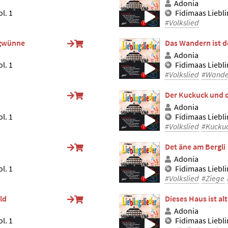
Adonia
l. 1
Fidimaas Liebli
#Volkslied
 gwünne
Das Wandern ist d
Adonia
l. 1
Fidimaas Liebli
#Volkslied
#Wande
Der Kuckuck und d
Adonia
l. 1
Fidimaas Liebli
#Volkslied
#Kucku
Det äne am Bergli
Adonia
l. 1
Fidimaas Liebli
#Volkslied
#Ziege
ld
Dieses Haus ist al
Adonia
l. 1
Fidimaas Liebli