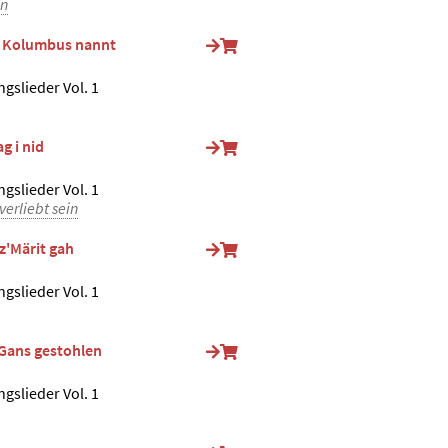
n
h Kolumbus nannt
ngslieder Vol. 1
g i nid
ngslieder Vol. 1
verliebt sein
 z'Märit gah
ngslieder Vol. 1
 Gans gestohlen
ngslieder Vol. 1