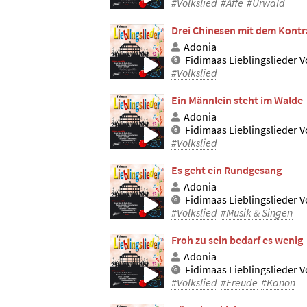
#Volkslied
#Affe
#Urwald
Drei Chinesen mit dem Kont
Adonia
Fidimaas Lieblingslieder Vo
#Volkslied
Ein Männlein steht im Walde
Adonia
Fidimaas Lieblingslieder Vo
#Volkslied
Es geht ein Rundgesang
Adonia
Fidimaas Lieblingslieder Vo
#Volkslied
#Musik & Singen
Froh zu sein bedarf es wenig
Adonia
Fidimaas Lieblingslieder Vo
#Volkslied
#Freude
#Kanon