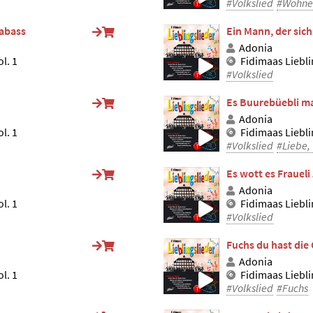
#Volkslied
#Wohne
rabass
Ein Mann, der sic
Adonia
l. 1
Fidimaas Liebli
#Volkslied
Es Buurebüebli ma
Adonia
l. 1
Fidimaas Liebli
#Volkslied
#Liebe, 
Es wott es Fraueli
Adonia
l. 1
Fidimaas Liebli
#Volkslied
Fuchs du hast die
Adonia
l. 1
Fidimaas Liebli
#Volkslied
#Fuchs