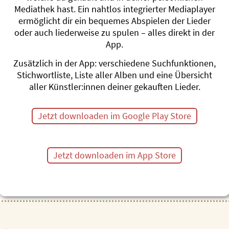
traditionellen Schweizer Vo
Mediathek hast. Ein nahtlos integrierter Mediaplayer
früher gesagt hat. Die Samm
ermöglicht dir ein bequemes Abspielen der Lieder
Bewegungslieder und traditio
oder auch liederweise zu spulen – alles direkt in der
Lieder, die sicher irgendwa
App.
kommen, sei es bei bestimm
Zusätzlich in der App: verschiedene Suchfunktionen,
Die Liedli eignen sich auch 
Stichwortliste, Liste aller Alben und eine Übersicht
abwechslungsreiche Arrange
aller Künstler:innen deiner gekauften Lieder.
meisten Liedern automatisch
ältere Menschen Freude dara
Jetzt downloaden im Google Play Store
«ihrer» Zeit im neuen Gewa
Volume 1, 26 Lieder, Dauer 
Jetzt downloaden im App Store