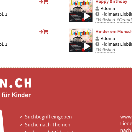
Happy Birthday
Adonia
l. 1
Fidimaas Liebli
#Volkslied
#Geburt
Hinder em Münsch
Adonia
l. 1
Fidimaas Liebli
#Volkslied
Suchbegriff eingeben
www.l
Liede
Suche nach Themen
nach