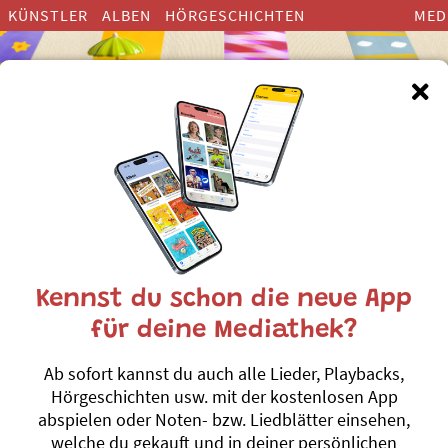
KÜNSTLER
ALBEN
HÖRGESCHICHTEN
MED
Kennst du schon die neue App
Fidimaas Liebli
für deine Mediathek?
26 traditionelle Schweizer 
Ab sofort kannst du auch alle Lieder, Playbacks,
Adonia
Hörgeschichten usw. mit der kostenlosen App
abspielen oder Noten- bzw. Liedblätter einsehen,
«Fidimaas Lieblingslieder» 
welche du gekauft und in deiner persönlichen