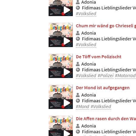
Adonia
Fidimaas Lieblingslieder Vo
#Volkslied
Chum mir wänd go Chrieseli
Adonia
Fidimaas Lieblingslieder Vo
#Volkslied
De Töff vom Polizischt
Adonia
Fidimaas Lieblingslieder Vo
#Volkslied
#Polizei
#Motorrad
Der Mond ist aufgegangen
Adonia
Fidimaas Lieblingslieder Vo
#Mond
#Volkslied
Die Affen rasen durch den Wa
Adonia
Fidimaas Lieblingslieder Vo