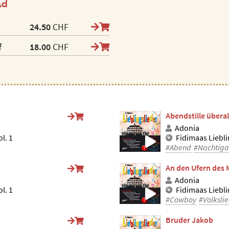
ad
24.50
CHF
f
18.00
CHF
Abendstille überal
Adonia
l. 1
Fidimaas Liebli
#Abend
#Nachtiga
An den Ufern des 
Adonia
l. 1
Fidimaas Liebli
#Cowboy
#Volksli
Bruder Jakob