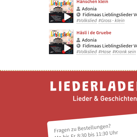
Hänschen klein
Adonia
Fidimaas Lieblingslieder Vo
#Volkslied
#Gross - klein
Häsli i de Gruebe
Adonia
Fidimaas Lieblingslieder Vo
#Volkslied
#Hase
#Krank sein
Fragen zu Bestellungen?
Mo bis Fr, 8:30 bis 11:30 Uhr