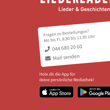
Fragen zu Bestellungen?
Mo bis Fr, 8:30 bis 11:30 Uhr
044 680 20 60
Mail senden
Hole dir die App für
deine persönliche Mediathek!