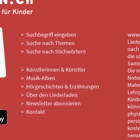
Suchbegriff eingeben
www.l
Liede
Suche nach Themen
nach
Suche nach Stichwörtern
die u
Samm
Künstlerinnen & Künstler
Die m
Noten
Musik-Alben
Mater
Hörgeschichten & Erzählungen
Lehrp
Über den Liederladen
Kinde
Newsletter abonnieren
könne
Kontakt
phys
persö
kost
heru