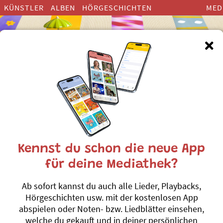
KÜNSTLER
ALBEN
HÖRGESCHICHTEN
MED
Kennst du schon die neue App
Muku-Tiki-Mu, 
für deine Mediathek?
World music, 4 songs
Ab sofort kannst du auch alle Lieder, Playbacks,
Roland Zoss
Hörgeschichten usw. mit der kostenlosen App
abspielen oder Noten- bzw. Liedblätter einsehen,
4 Songs from the album MuK
welche du gekauft und in deiner persönlichen