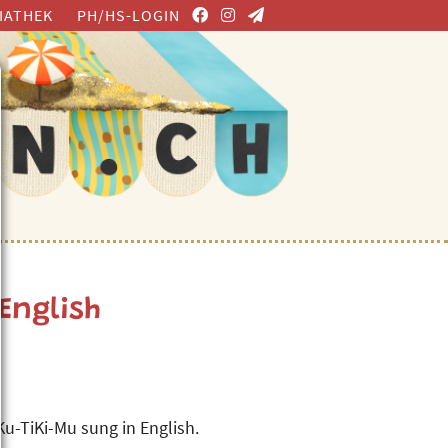
IATHEK
PH/HS-LOGIN
English
u-TiKi-Mu sung in English.