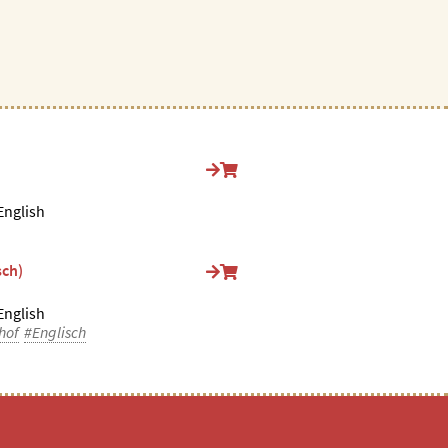
English
sch)
English
hof
#Englisch