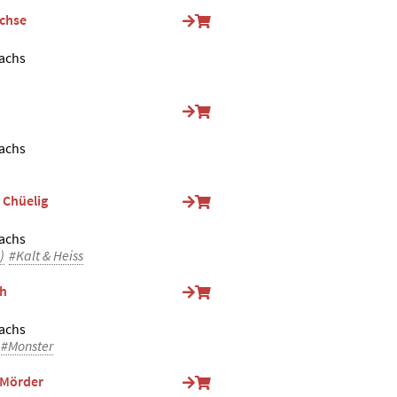
Achse
achs
achs
 Chüelig
achs
)
#Kalt & Heiss
ch
achs
#Monster
 Mörder