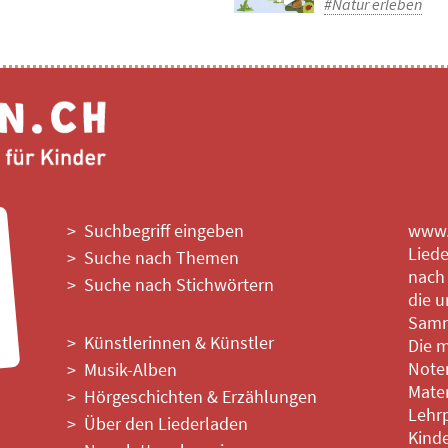
#Natur erleben
Suchbegriff eingeben
www.l
Liede
Suche nach Themen
nach
Suche nach Stichwörtern
die u
Samm
Künstlerinnen & Künstler
Die m
Noten
Musik-Alben
Mater
Hörgeschichten & Erzählungen
Lehrp
Über den Liederladen
Kinde