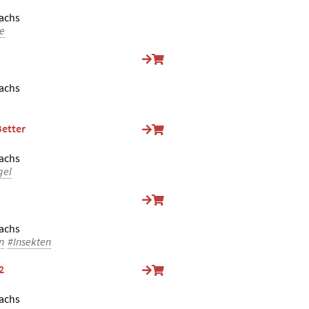
achs
le
achs
Better
achs
gel
achs
n
#Insekten
2
achs