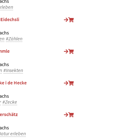
achs
rleben
 Eidechsli
achs
ien
#Zählen
mmle
achs
n
#Insekten
ke i de Hecke
achs
r
#Zecke
erschätz
achs
atur erleben