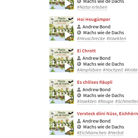
Machs wie de Dachs
#Natur erleben
Hoi Heugümper
Andrew Bond
Machs wie de Dachs
#Heuschrecke
#Insekten
Ei Chrott
Andrew Bond
Machs wie de Dachs
#Amphibien
#Hochzeit
#Kröte
Es chliises Räupli
Andrew Bond
Machs wie de Dachs
#Insekten
#Raupe
#Schmetter
Versteck diini Nüss, Eichhörn
Andrew Bond
Machs wie de Dachs
#Eichhörnchen
#Herbst