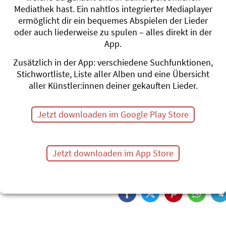
Forscher und Entdecker mit
Mediathek hast. Ein nahtlos integrierter Mediaplayer
Pflanzen singend, spielend 
ermöglicht dir ein bequemes Abspielen der Lieder
Naturbegeisterung verschmi
oder auch liederweise zu spulen – alles direkt in der
tiefsinnigen Texten und sei
App.
musikalisch-abwechslungsre
Sein. Da wird mit Heugümpe
Zusätzlich in der App: verschiedene Suchfunktionen,
Wieseln getanzt. Hummeln b
Stichwortliste, Liste aller Alben und eine Übersicht
Beeren und Waldwichtelwu
aller Künstler:innen deiner gekauften Lieder.
Kröten und Igel heiraten. De
Wildtiere machen Ferien und
Jetzt downloaden im Google Play Store
Abgerundet wird die CD von 
anschaulich die «magische
werden – wenn man nur gan
Jetzt downloaden im App Store
mit all seinen Sinnen erlebt.