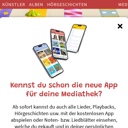
KÜNSTLER
ALBEN
HÖRGESCHICHTEN
MED
Kennst du schon die neue App
Machs wie de 
für deine Mediathek?
Heimische Tiere und Natur
Ab sofort kannst du auch alle Lieder, Playbacks,
Andrew Bond
Hörgeschichten usw. mit der kostenlosen App
abspielen oder Noten- bzw. Liedblätter einsehen,
«Oh, wär ich nur mee i de N
welche du gekauft und in deiner persönlichen