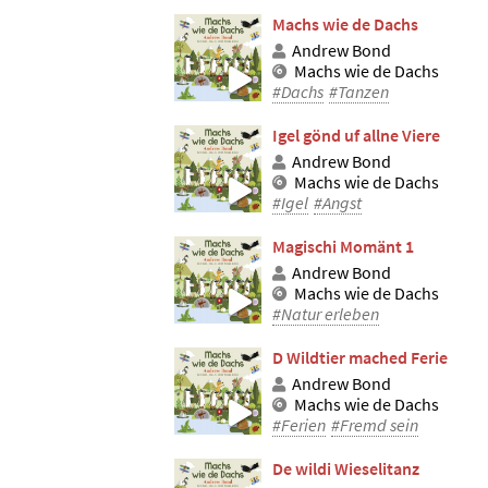
Machs wie de Dachs
Andrew Bond
Machs wie de Dachs
#Dachs
#Tanzen
Igel gönd uf allne Viere
Andrew Bond
Machs wie de Dachs
#Igel
#Angst
Magischi Momänt 1
Andrew Bond
Machs wie de Dachs
#Natur erleben
D Wildtier mached Ferie
Andrew Bond
Machs wie de Dachs
#Ferien
#Fremd sein
De wildi Wieselitanz