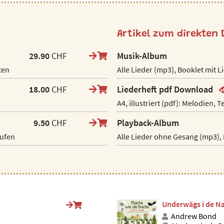
Artikel zum direkten
29.90
CHF
Musik-Album
ten
Alle Lieder (mp3), Booklet mit L
18.00
CHF
Liederheft pdf Download
A4, illustriert (pdf): Melodien, 
9.50
CHF
Playback-Album
äufen
Alle Lieder ohne Gesang (mp3), 
Underwägs i de N
Andrew Bond