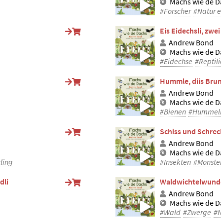
Machs wie de D
#Forscher
#Natur e
Eis Eidechsli, zwei
Andrew Bond
Machs wie de D
#Eidechse
#Reptil
Hummle, diis Bru
Andrew Bond
Machs wie de D
#Bienen
#Hummel
Schiss und Schrec
Andrew Bond
Machs wie de D
ling
#Insekten
#Monste
dli
Waldwichtelwund
Andrew Bond
Machs wie de D
#Wald
#Zwerge
#N