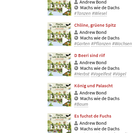
Andrew Bond
Machs wie de Dachs
#Tanzen
#Wiesel
Chliine, grüene Spitz
Andrew Bond
Machs wie de Dachs
#Garten
#Pflanzen
#Wachsen
D Beeri sind riif
Andrew Bond
Machs wie de Dachs
#Herbst
#Vogelfest
#Vögel
König und Palascht
Andrew Bond
Machs wie de Dachs
#Baum
Es fuchst de Fuchs
Andrew Bond
Machs wie de Dachs