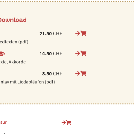
 Download
21.50
CHF
iedtexten (pdf)
14.50
CHF
Texte, Akkorde
8.50
CHF
Inlay mit Liedabläufen (pdf)
atur