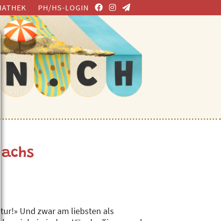
IATHEK
PH/HS-LOGIN
Dachs
atur!» Und zwar am liebsten als