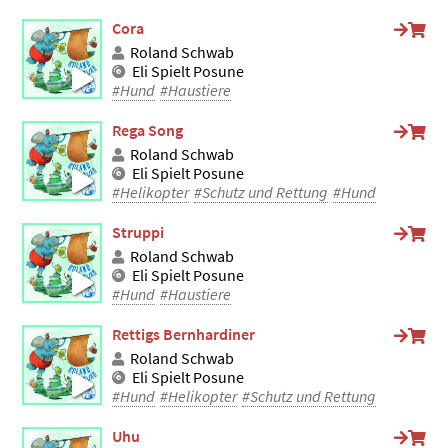
Cora
Roland Schwab
Eli Spielt Posune
#Hund
#Haustiere
Rega Song
Roland Schwab
Eli Spielt Posune
#Helikopter
#Schutz und Rettung
#Hund
Struppi
Roland Schwab
Eli Spielt Posune
#Hund
#Haustiere
Rettigs Bernhardiner
Roland Schwab
Eli Spielt Posune
#Hund
#Helikopter
#Schutz und Rettung
Uhu