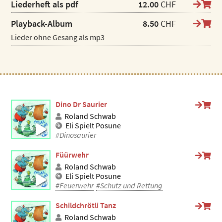
Liederheft als pdf
12.00
CHF
Playback-Album
8.50
CHF
Lieder ohne Gesang als mp3
Dino Dr Saurier
Roland Schwab
Eli Spielt Posune
#Dinosaurier
Füürwehr
Roland Schwab
Eli Spielt Posune
#Feuerwehr
#Schutz und Rettung
Schildchrötli Tanz
Roland Schwab