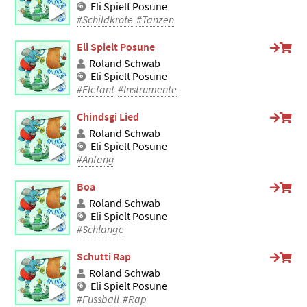
Eli Spielt Posune
#Schildkröte
#Tanzen
Eli Spielt Posune
Roland Schwab
Eli Spielt Posune
#Elefant
#Instrumente
Chindsgi Lied
Roland Schwab
Eli Spielt Posune
#Anfang
Boa
Roland Schwab
Eli Spielt Posune
#Schlange
Schutti Rap
Roland Schwab
Eli Spielt Posune
#Fussball
#Rap