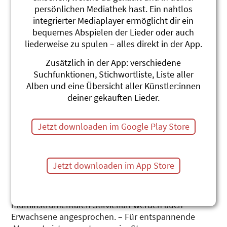
persönlichen Mediathek hast. Ein nahtlos
integrierter Mediaplayer ermöglicht dir ein
bequemes Abspielen der Lieder oder auch
liederweise zu spulen – alles direkt in der App.
Zusätzlich in der App: verschiedene
Eli Spielt Posune
Suchfunktionen, Stichwortliste, Liste aller
Alben und eine Übersicht aller Künstler:innen
Roland Schwab
deiner gekauften Lieder.
Ein Elefant im Porzellanladen, tanzende Schildkröten
und Dinosaurier, fröhliche Kindergartenkinder im
Jetzt downloaden im Google Play Store
Regen, Feuerwehrauto, Rega Helikopter, ein Hund
der lieber duftende Blumen riecht als Katzen jagt
und ein Fussball- Rap sind nur einige der zahlreichen
Jetzt downloaden im App Store
Songs, die auf der neuen CD „Eli spielt Posune“ zu
hören sind. - Sie kommen witzig, peppig, poppig,
rockig, lyrisch und groovig daher. Mit der
multiinstrumentalen Stilvielfalt werden auch
Erwachsene angesprochen. – Für entspannende