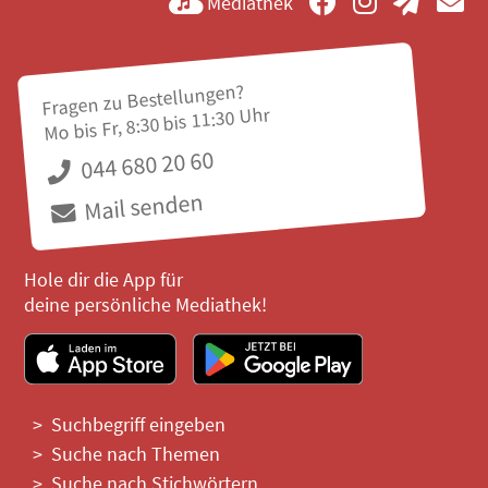
Mediathek
Fragen zu Bestellungen?
Mo bis Fr, 8:30 bis 11:30 Uhr
044 680 20 60
Mail senden
Hole dir die App für
deine persönliche Mediathek!
Suchbegriff eingeben
Suche nach Themen
Suche nach Stichwörtern