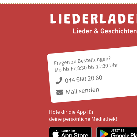
Fragen zu Bestellungen?
Mo bis Fr, 8:30 bis 11:30 Uhr
044 680 20 60
Mail senden
Hole dir die App für
deine persönliche Mediathek!