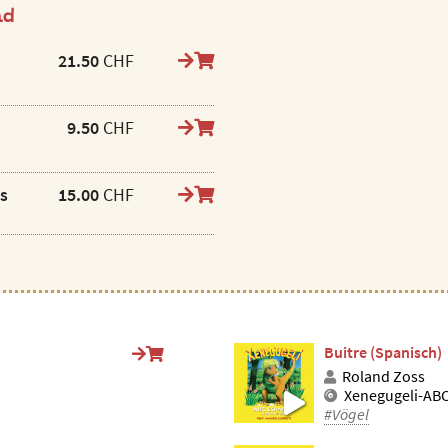
ad
21.50
CHF
9.50
CHF
ls
15.00
CHF
Buitre (Spanisch)
Roland Zoss
Xenegugeli-ABC
#Vögel