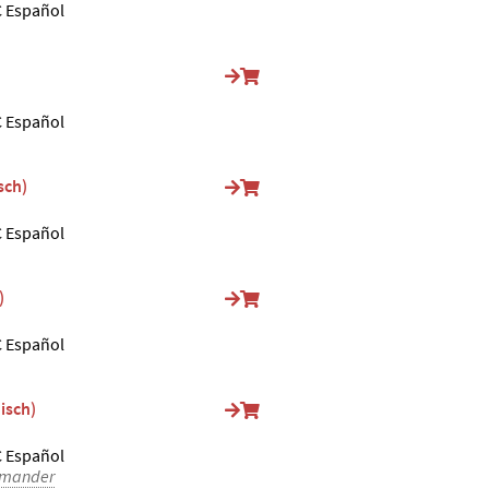
 Español
 Español
sch)
 Español
)
 Español
isch)
 Español
amander