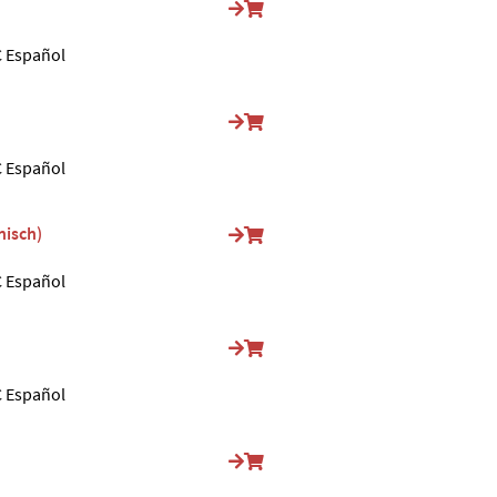
 Español
 Español
isch)
 Español
 Español