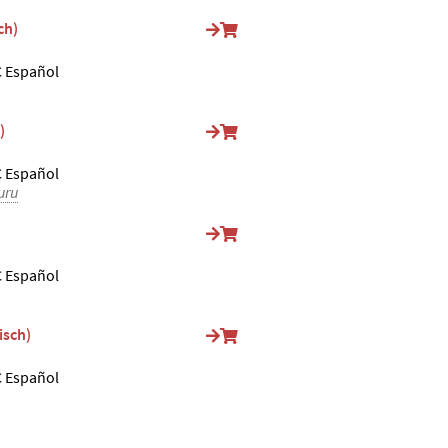
ch)
 Español
)
 Español
uru
 Español
isch)
 Español