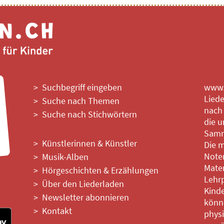
Suchbegriff eingeben
www.l
Liede
Suche nach Themen
nach
Suche nach Stichwörtern
die u
Samm
Künstlerinnen & Künstler
Die m
Noten
Musik-Alben
Mater
Hörgeschichten & Erzählungen
Lehrp
Über den Liederladen
Kinde
Newsletter abonnieren
könne
Kontakt
phys