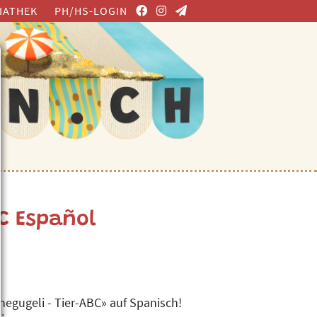
IATHEK
PH/HS-LOGIN
C Español
negugeli - Tier-ABC» auf Spanisch!