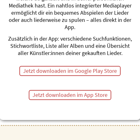
Gesungen von Mauro Guirett
Mediathek hast. Ein nahtlos integrierter Mediaplayer
28 Lieder, Dauer 57 min
ermöglicht dir ein bequemes Abspielen der Lieder
oder auch liederweise zu spulen – alles direkt in der
App.
Lern-Apps:
Zusätzlich in der App: verschiedene Suchfunktionen,
www.abcdino.swiss
Stichwortliste, Liste aller Alben und eine Übersicht
aller Künstler:innen deiner gekauften Lieder.
Jetzt downloaden im Google Play Store
Jetzt downloaden im App Store