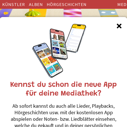
KÜNSTLER
ALBEN
HÖRGESCHICHTEN
MED
Kennst du schon die neue App
Xenegugeli-AB
für deine Mediathek?
Featuring Mauro Guiretti
Ab sofort kannst du auch alle Lieder, Playbacks,
Roland Zoss
Hörgeschichten usw. mit der kostenlosen App
abspielen oder Noten- bzw. Liedblätter einsehen,
Die beliebten Lieder aus «Xe
welche du gekauft und in deiner persönlichen