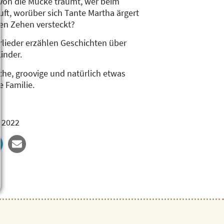
wovon die Mücke träumt, wer beim
ft, worüber sich Tante Martha ärgert
nen Zehen versteckt?
lieder erzählen Geschichten über
inder.
che, groovige und natürlich etwas
e Familie.
, 2022