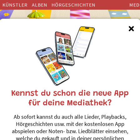
KÜNSTLER
ALBEN
HÖRGESCHICHTEN
MED
Kennst du schon die neue App
Verchehrti Wäu
für deine Mediathek?
Humorvolle, verträumte, fr
Ab sofort kannst du auch alle Lieder, Playbacks,
Damaris Utermann
Hörgeschichten usw. mit der kostenlosen App
abspielen oder Noten- bzw. Liedblätter einsehen,
Willst du wissen, was ein H
welche du gekauft und in deiner persönlichen