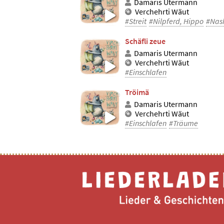
Damaris Utermann
Verchehrti Wäut
#Streit
#Nilpferd, Hippo
#Nas
Schäfli zeue
Damaris Utermann
Verchehrti Wäut
#Einschlafen
Tröimä
Damaris Utermann
Verchehrti Wäut
#Einschlafen
#Träume