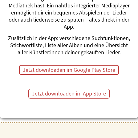
und die Katze ein Ei legt, 
Mediathek hast. Ein nahtlos integrierter Mediaplayer
Einschlafen deinen Namen ru
ermöglicht dir ein bequemes Abspielen der Lieder
oder wer sich zwischen dei
oder auch liederweise zu spulen – alles direkt in der
Die 15 berndeutschen Kinder
App.
Allerlei aus dem Leben der K
Zusätzlich in der App: verschiedene Suchfunktionen,
Humorvolle, verträumte, fre
Stichwortliste, Liste aller Alben und eine Übersicht
verkehrte Musik für die ganz
aller Künstler:innen deiner gekauften Lieder.
Jetzt downloaden im Google Play Store
15 Lieder, Dauer 37 Minuten
Jetzt downloaden im App Store