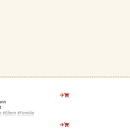
ann
t
n
#Eltern
#Familie