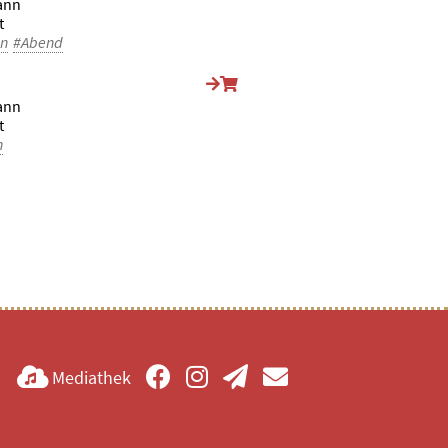
ann
t
en
#Abend
ann
t
n
Mediathek