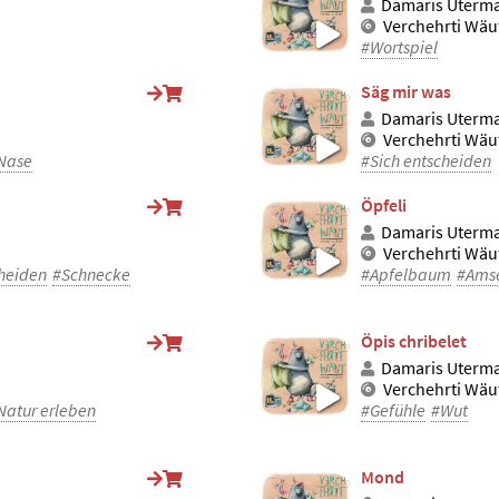
Damaris Uterm
Verchehrti Wäu
#Wortspiel
Säg mir was
Damaris Uterm
Verchehrti Wäu
Nase
#Sich entscheiden
Öpfeli
Damaris Uterm
Verchehrti Wäu
cheiden
#Schnecke
#Apfelbaum
#Ams
Öpis chribelet
Damaris Uterm
Verchehrti Wäu
Natur erleben
#Gefühle
#Wut
Mond