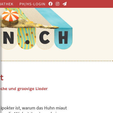
IATHEK
PH/HS-LOGIN
t
eche und groovige Lieder
elipokter ist, warum das Huhn miaut