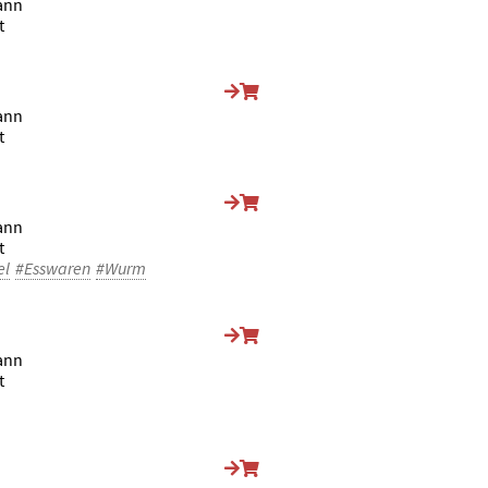
ann
t
ann
t
ann
t
el
#Esswaren
#Wurm
ann
t