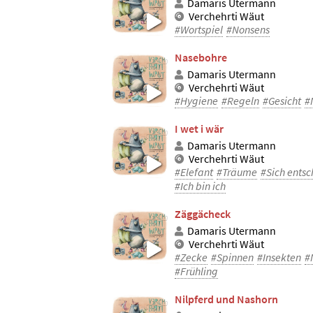
Damaris Utermann
Verchehrti Wäut
#Wortspiel
#Nonsens
Nasebohre
Damaris Utermann
Verchehrti Wäut
#Hygiene
#Regeln
#Gesicht
#
I wet i wär
Damaris Utermann
Verchehrti Wäut
#Elefant
#Träume
#Sich ents
#Ich bin ich
Zäggächeck
Damaris Utermann
Verchehrti Wäut
#Zecke
#Spinnen
#Insekten
#
#Frühling
Nilpferd und Nashorn