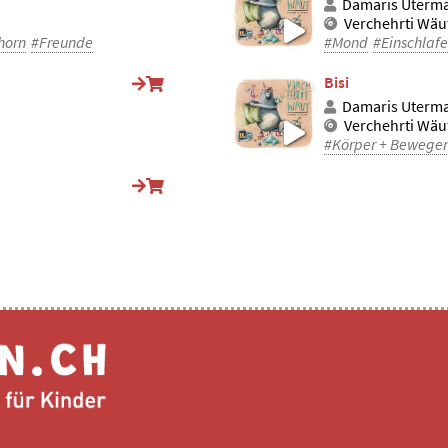
Damaris Uterm
Verchehrti Wäu
horn
#Freunde
#Mond
#Einschlaf
Bisi
Damaris Uterm
Verchehrti Wäu
#Körper + Bewege