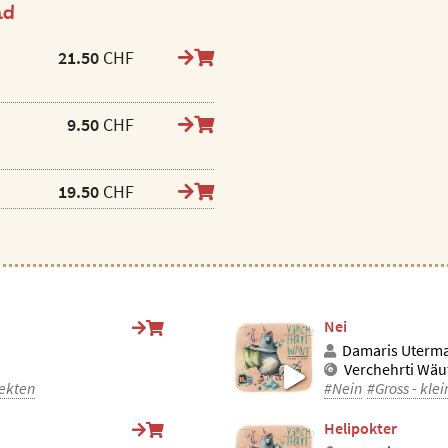
ad
21.50
CHF
9.50
CHF
19.50
CHF
Nei
Damaris Uterm
Verchehrti Wäu
ekten
#Nein
#Gross - klei
Helipokter