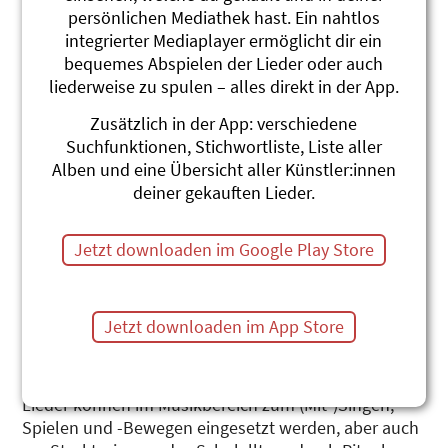
persönlichen Mediathek hast. Ein nahtlos
integrierter Mediaplayer ermöglicht dir ein
bequemes Abspielen der Lieder oder auch
liederweise zu spulen – alles direkt in der App.
Zusätzlich in der App: verschiedene
D Wält isch irgendwie
Suchfunktionen, Stichwortliste, Liste aller
Alben und eine Übersicht aller Künstler:innen
Firlifant
deiner gekauften Lieder.
Tötörötötööö!!! Wir erzählen euch mit den 12 Liedern
berührende und lustige Geschichten von Engeln und
Jetzt downloaden im Google Play Store
Menschen, Tieren und Fantasiewesen. Uns
faszinieren Tages- und Jahreszyklen, Pflanzen und
Tiere, Himmel und Erde, und der Zauber, der all dem
Jetzt downloaden im App Store
innewohnt. Über die Fantasiefigur des FIRLIFANT
werden Werte wie Toleranz, Achtsamkeit,
Verbundenheit und Selbstvertrauen vermittelt. Die
Lieder können im Musikbereich zum (Mit-)Singen, -
Spielen und -Bewegen eingesetzt werden, aber auch