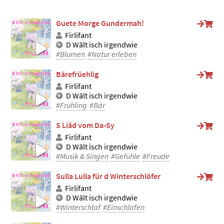
Guete Morge Gundermah!
Firlifant
D Wält isch irgendwie
#Blumen
#Natur erleben
Bärefrüehlig
Firlifant
D Wält isch irgendwie
#Frühling
#Bär
S Liäd vom Da-Sy
Firlifant
D Wält isch irgendwie
#Musik & Singen
#Gefühle
#Freude
Sulla Lulla für d Winterschlöfer
Firlifant
D Wält isch irgendwie
#Winterschlaf
#Einschlafen