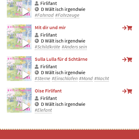
Firlifant
D Wält isch irgendwie
#Fahrrad
#Fahrzeuge
Mit dir und mir
Firlifant
D Wält isch irgendwie
#Schildkröte
#Anders sein
Sulla Lulla für d Schtärne
Firlifant
D Wält isch irgendwie
#Sterne
#Einschlafen
#Mond
#Nacht
Oise Firlifant
Firlifant
D Wält isch irgendwie
#Elefant