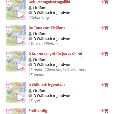
Geburtstagsfesttagsliäd
Firlifant
D Wält isch irgendwie
#Geburtstag
De Tanz vom Firlifant
Firlifant
D Wält isch irgendwie
#Tanzen
#Elefant
D Sunne schynt für jedes Chind
Firlifant
D Wält isch irgendwie
#Frieden
#Gerechtigkeit
#Fairness
#Freunde
D Wält isch irgendwie
Firlifant
D Wält isch irgendwie
#Engel
Freihändig