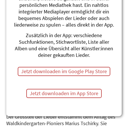
persönlichen Mediathek hast. Ein nahtlos
integrierter Mediaplayer ermöglicht dir ein
bequemes Abspielen der Lieder oder auch
liederweise zu spulen – alles direkt in der App.
Zusätzlich in der App: verschiedene
Verschreckjäger
Suchfunktionen, Stichwortliste, Liste aller
Alben und eine Übersicht aller Künstler:innen
Marius und die Jagdkapelle
deiner gekauften Lieder.
Verschreckjäger nennt man einen Jäger, der nicht auf
Tiere schiesst, sondern diese nur erschreckt. Alle
Jetzt downloaden im Google Play Store
Mitglieder von Marius & die Jagdkapelle sind ihres
Zeichens diplomierte Verschreckjäger. Und
Verschreckjäger ist auch der Titel ihres allerersten
Jetzt downloaden im App Store
Lieder-Albums, die Marius und seine Jagdkapelle
direkt aus dem Wald auf die grossen Bühnen und in
die Herzen von Tausenden Familien katapultierte.
Der Grossteil der Lieder entstammt dem Alltag des
Waldkindergarten-Pioniers Marius Tschirky. Sie