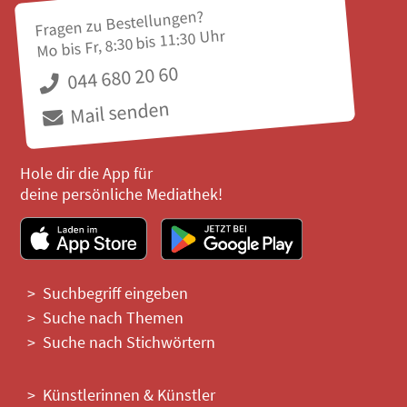
Fragen zu Bestellungen?
Mo bis Fr, 8:30 bis 11:30 Uhr
044 680 20 60
Mail senden
Hole dir die App für
deine persönliche Mediathek!
Suchbegriff eingeben
Suche nach Themen
Suche nach Stichwörtern
Künstlerinnen & Künstler