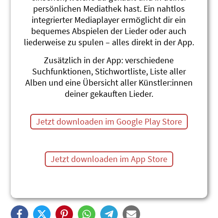
persönlichen Mediathek hast. Ein nahtlos
integrierter Mediaplayer ermöglicht dir ein
bequemes Abspielen der Lieder oder auch
liederweise zu spulen – alles direkt in der App.
Zusätzlich in der App: verschiedene
Traumschiffli
Suchfunktionen, Stichwortliste, Liste aller
Alben und eine Übersicht aller Künstler:innen
Gerda Bächli
deiner gekauften Lieder.
22 Kinderlieder von und mit Gerda Bächli. Die
originell arrangierten und lustigen Hits für Kinder im
Jetzt downloaden im Google Play Store
Alter bis zu 10 Jahren regen zum Bewegen, Tanzen,
Spielen und Träumen an. In schweizerdeutscher oder
hochdeutscher Sprache erhältlich. Dazu ist auch das
Jetzt downloaden im App Store
gleichnamige Liederheft „Traumschiffchen“ (Text in
Schweizer Mundart und Hochdeutsch) erhältlich.
Dauer 46 min