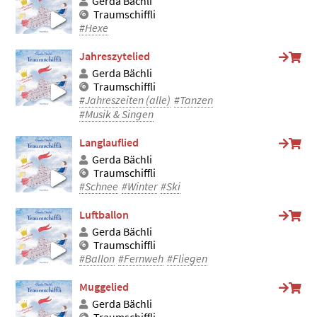
Gerda Bächli
Traumschiffli
#Hexe
Jahreszytelied
Gerda Bächli
Traumschiffli
#Jahreszeiten (alle)
#Tanzen
#Musik & Singen
Langlauflied
Gerda Bächli
Traumschiffli
#Schnee
#Winter
#Ski
Luftballon
Gerda Bächli
Traumschiffli
#Ballon
#Fernweh
#Fliegen
Muggelied
Gerda Bächli
Traumschiffli