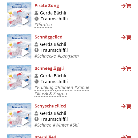
Pirate Song
Gerda Bächli
Traumschiffli
#Piraten
Schnäggelied
Gerda Bächli
Traumschiffli
#Schnecke
#Langsam
Schneeglöggli
Gerda Bächli
Traumschiffli
#Frühling
#Blumen
#Sonne
#Musik & Singen
Schyschuellied
Gerda Bächli
Traumschiffli
#Schnee
#Winter
#Ski
Sternlilied