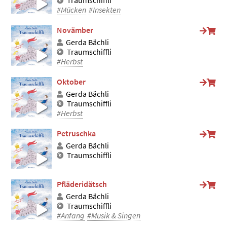
#Mücken
#Insekten
Novämber
Gerda Bächli
Traumschiffli
#Herbst
Oktober
Gerda Bächli
Traumschiffli
#Herbst
Petruschka
Gerda Bächli
Traumschiffli
Pfläderidätsch
Gerda Bächli
Traumschiffli
#Anfang
#Musik & Singen