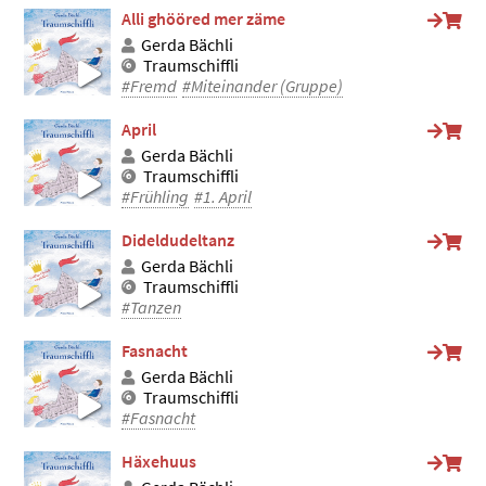
Alli ghööred mer zäme
Gerda Bächli
Traumschiffli
#Fremd
#Miteinander (Gruppe)
April
Gerda Bächli
Traumschiffli
#Frühling
#1. April
Dideldudeltanz
Gerda Bächli
Traumschiffli
#Tanzen
Fasnacht
Gerda Bächli
Traumschiffli
#Fasnacht
Häxehuus