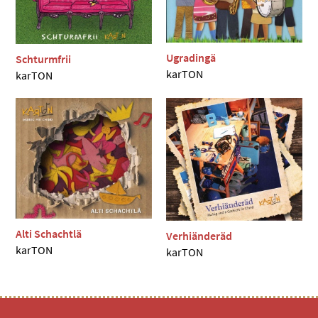
Ugradingä
Schturmfrii
karTON
karTON
Alti Schachtlä
Verhiänderäd
karTON
karTON