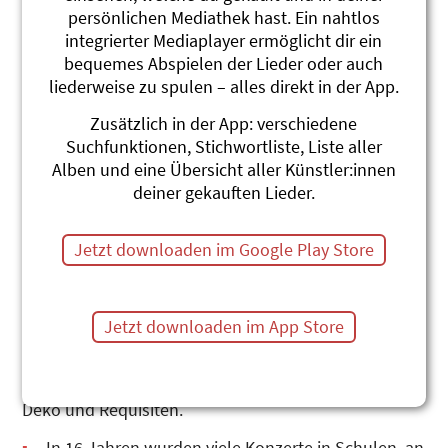
persönlichen Mediathek hast. Ein nahtlos
integrierter Mediaplayer ermöglicht dir ein
bequemes Abspielen der Lieder oder auch
liederweise zu spulen – alles direkt in der App.
Zusätzlich in der App: verschiedene
Suchfunktionen, Stichwortliste, Liste aller
karTON
Alben und eine Übersicht aller Künstler:innen
deiner gekauften Lieder.
Gemeinsame Erlebnisse aus dem Leiten von Kinder-
Sommerlagern und einer Kinder-Theaterproduktion
motivierten im August 2000 sechs musikalische
Jetzt downloaden im Google Play Store
Personen, Lieder für das jüngste Publikum zu
produzieren und diese mit einem bunten
Bühnenprogramm zu präsentieren.
Jetzt downloaden im App Store
Von Anfang an war wichtig, dass die Kinder, und nicht
nur diese, an den Konzerten mitsingen und
mittanzen konnten. Mit auf der Bühne: Karton als
Deko und Requisiten.
In 16 Jahren wurden viele Konzerte in Schulen, an