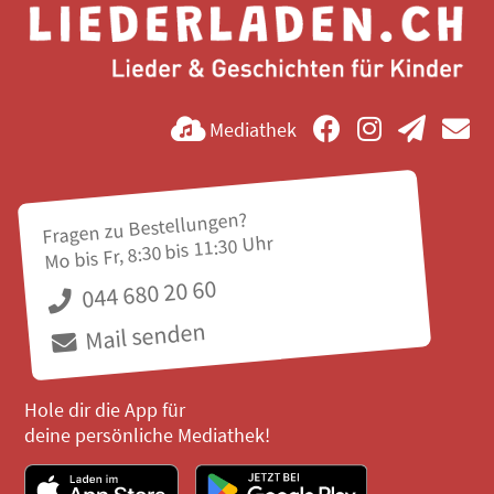
Mediathek
Fragen zu Bestellungen?
Mo bis Fr, 8:30 bis 11:30 Uhr
044 680 20 60
Mail senden
Hole dir die App für
deine persönliche Mediathek!