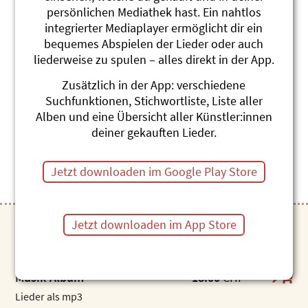
persönlichen Mediathek hast. Ein nahtlos
integrierter Mediaplayer ermöglicht dir ein
bequemes Abspielen der Lieder oder auch
liederweise zu spulen – alles direkt in der App.
Zusätzlich in der App: verschiedene
Di Blaui, Leierchischte
Suchfunktionen, Stichwortliste, Liste aller
Alben und eine Übersicht aller Künstler:innen
Roland Schwab
deiner gekauften Lieder.
Jetzt downloaden im Google Play Store
Jetzt downloaden im App Store
Artikel zum direkten Download
Musik-Album
18.00
CHF
Lieder als mp3