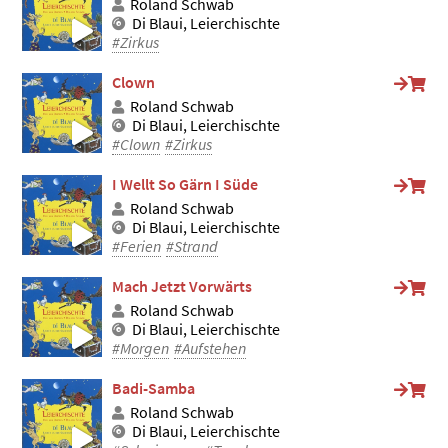
Roland Schwab
Di Blaui, Leierchischte
#Zirkus
Clown
Roland Schwab
Di Blaui, Leierchischte
#Clown
#Zirkus
I Wellt So Gärn I Süde
Roland Schwab
Di Blaui, Leierchischte
#Ferien
#Strand
Mach Jetzt Vorwärts
Roland Schwab
Di Blaui, Leierchischte
#Morgen
#Aufstehen
Badi-Samba
Roland Schwab
Di Blaui, Leierchischte