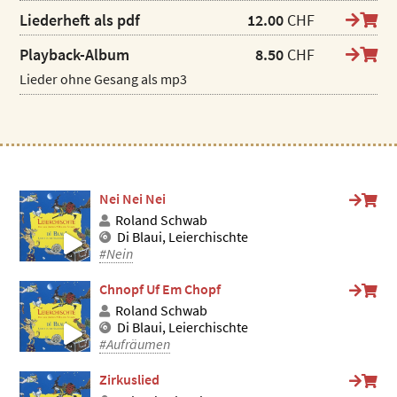
Liederheft als pdf
12.00
CHF
Playback-Album
8.50
CHF
Lieder ohne Gesang als mp3
Nei Nei Nei
Roland Schwab
Di Blaui, Leierchischte
#Nein
Chnopf Uf Em Chopf
Roland Schwab
Di Blaui, Leierchischte
#Aufräumen
Zirkuslied