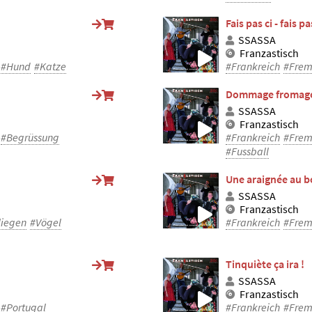
Fais pas ci - fais pa
SSASSA
Franzastisch
#Hund
#Katze
#Frankreich
#Frem
Dommage fromage
SSASSA
Franzastisch
#Begrüssung
#Frankreich
#Frem
#Fussball
Une araignée au bo
SSASSA
Franzastisch
liegen
#Vögel
#Frankreich
#Frem
Tinquiète ça ira !
SSASSA
Franzastisch
#Portugal
#Frankreich
#Frem