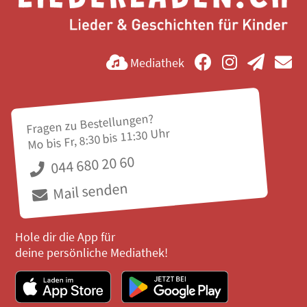
Mediathek
Fragen zu Bestellungen?
Mo bis Fr, 8:30 bis 11:30 Uhr
044 680 20 60
Mail senden
Hole dir die App für
deine persönliche Mediathek!