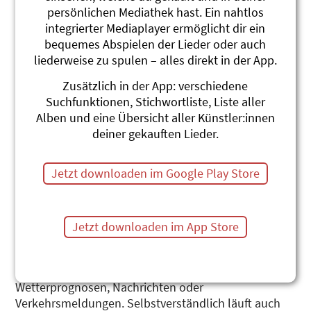
persönlichen Mediathek hast. Ein nahtlos
integrierter Mediaplayer ermöglicht dir ein
bequemes Abspielen der Lieder oder auch
liederweise zu spulen – alles direkt in der App.
Zusätzlich in der App: verschiedene
Radio Waldrand
Suchfunktionen, Stichwortliste, Liste aller
Alben und eine Übersicht aller Künstler:innen
Marius und die Jagdkapelle
deiner gekauften Lieder.
An einem verregneten Sonntag haben die sechs
Jäger, die nicht jagen wollen, ein neues Lieblings-
Jetzt downloaden im Google Play Store
Spiel entdeckt: Zusammen gehen sie als „Radio
Waldrand“ auf Sendung und sind das einzige Radio
des Abendlandes, welches das gesamte
Jetzt downloaden im App Store
Musikprogramm live im Studio interpretiert.
Nebst zwölf neuen Liedern und Geschichten hat die
Jagdkapelle auch Gefallen gefunden an
Wetterprognosen, Nachrichten oder
Verkehrsmeldungen. Selbstverständlich läuft auch