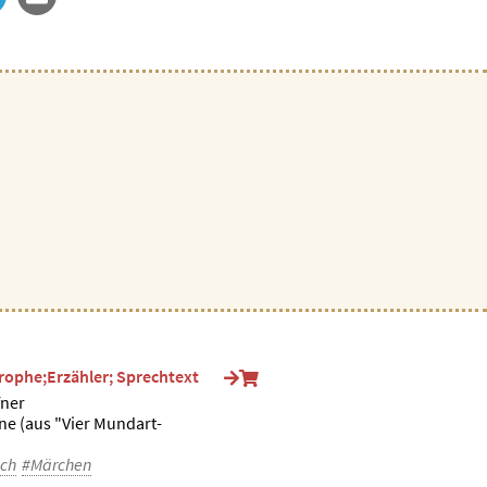
trophe;Erzähler; Sprechtext
fner
e (aus "Vier Mundart-
ch
#Märchen