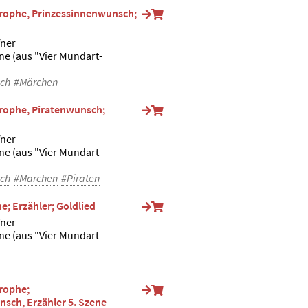
trophe, Prinzessinnenwunsch;
fner
e (aus "Vier Mundart-
ch
#Märchen
trophe, Piratenwunsch;
fner
e (aus "Vier Mundart-
ch
#Märchen
#Piraten
e; Erzähler; Goldlied
fner
e (aus "Vier Mundart-
trophe;
ch, Erzähler 5. Szene