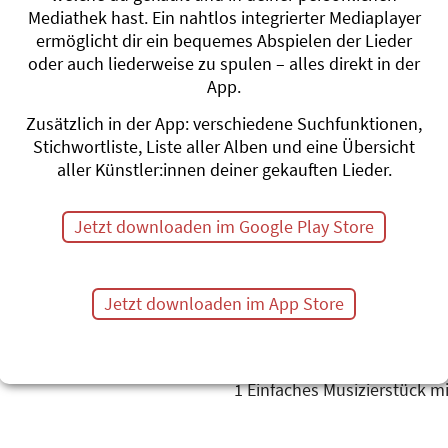
Mediathek hast. Ein nahtlos integrierter Mediaplayer
Spieldauer:
30-45 Minuten, 
ermöglicht dir ein bequemes Abspielen der Lieder
ergänzt oder gekürzt werde
oder auch liederweise zu spulen – alles direkt in der
Anzahl Darsteller:
Eine oder
App.
Zeitaufwand:
Je nach Perfe
Zusätzlich in der App: verschiedene Suchfunktionen,
Stichwortliste, Liste aller Alben und eine Übersicht
Geeignet für:
Unter- bis Mitt
aller Künstler:innen deiner gekauften Lieder.
Jetzt downloaden im Google Play Store
4 Lieder, zwei davon mit ein
Stabspielbegleitung
1 Rap
2 Einfache Bewegungsteile, 
Jetzt downloaden im App Store
durch Kinder
1 Showkampf mit musikalisc
2 Tänze
1 Einfaches Musizierstück m