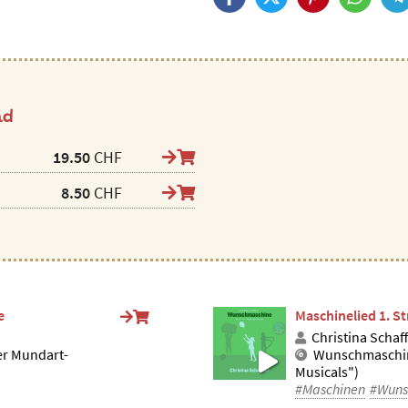
ad
19.50
CHF
8.50
CHF
e
Maschinelied 1. S
Christina Schaf
er Mundart-
Wunschmaschin
Musicals")
#Maschinen
#Wuns