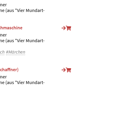
fner
e (aus "Vier Mundart-
chmaschine
fner
e (aus "Vier Mundart-
ch
#Märchen
Schaffner)
fner
e (aus "Vier Mundart-