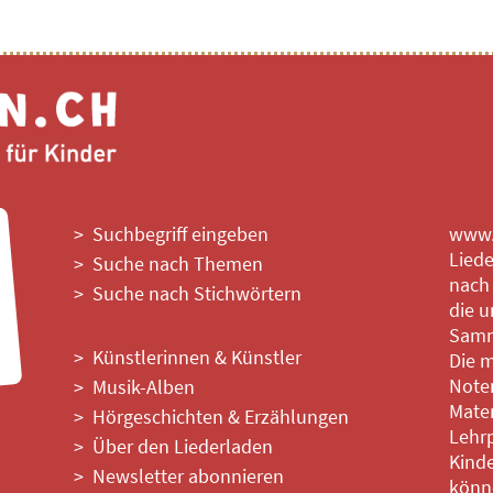
Suchbegriff eingeben
www.l
Liede
Suche nach Themen
nach
Suche nach Stichwörtern
die u
Samm
Künstlerinnen & Künstler
Die m
Noten
Musik-Alben
Mater
Hörgeschichten & Erzählungen
Lehrp
Über den Liederladen
Kinde
Newsletter abonnieren
könne