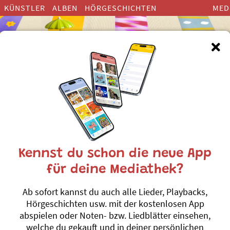
KÜNSTLER
ALBEN
HÖRGESCHICHTEN
MED
Kennst du schon die neue App
Wunschmaschin
für deine Mediathek?
Mundart-Music
Ab sofort kannst du auch alle Lieder, Playbacks,
Christina Schaffner
Hörgeschichten usw. mit der kostenlosen App
abspielen oder Noten- bzw. Liedblätter einsehen,
Thema:
Sich verwandeln, was
welche du gekauft und in deiner persönlichen