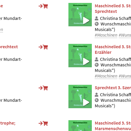
he
Maschinelied 3. S
Sprechtext
er Mundart-
Christina Schaf
Wunschmaschin
en
Musicals")
#Maschinen
#Wuns
prechtext
Maschinelied 3. S
Erzähler
er Mundart-
Christina Schaf
Wunschmaschin
Musicals")
#Maschinen
#Wuns
Sprechtext 3. Szen
Christina Schaf
er Mundart-
Wunschmaschin
Musicals")
Strophe;
Maschinelied 3. S
Marsmenschenwuns