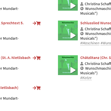
Christina Schaf
er Mundart-
Wunschmaschin
Musicals")
 Sprechtext 5.
Schlusslied Wuns
Christina Schaf
Wunschmaschin
er Mundart-
Musicals")
#Maschinen
#Wuns
(St. A. Nietlisbach
Chätzlitanz (Chr. 
Christina Schaf
er Mundart-
Wunschmaschin
Musicals")
#Katze
ietlisbach)
er Mundart-