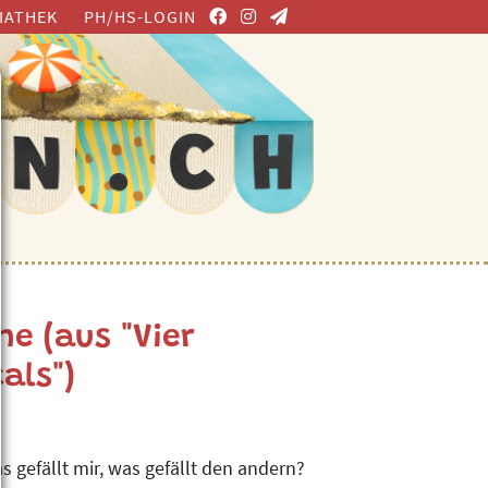
IATHEK
PH/HS-LOGIN
e (aus "Vier
als")
 gefällt mir, was gefällt den andern?