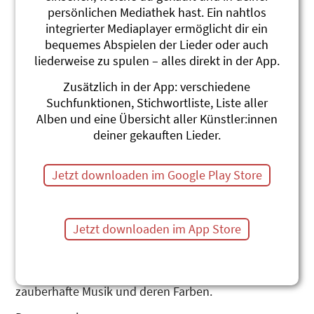
persönlichen Mediathek hast. Ein nahtlos
integrierter Mediaplayer ermöglicht dir ein
De froh Frosch Frombi
bequemes Abspielen der Lieder oder auch
liederweise zu spulen – alles direkt in der App.
Hadigärn
Zusätzlich in der App: verschiedene
Geschichte, Lieder & Erzählung
Suchfunktionen, Stichwortliste, Liste aller
Alben und eine Übersicht aller Künstler:innen
Karin Glanzmann
deiner gekauften Lieder.
Dieses überaus liebliche Musical handelt vom
kleinen Kuscheltierfrosch Frombi Hadigärn, der
Jetzt downloaden im Google Play Store
verloren ging. Sowohl Max, der Besitzer, wie auch der
kleine Frosch sind sehr traurig, da sich beide ein
Leben ohne den geliebten Anderen nicht vorstellen
können. Schafft es der kleine Frosch wohl, zu seinem
Jetzt downloaden im App Store
Freund zurückzufinden? Und wenn ja, wie stellt er
das bloss an? Die Geschichte berührt durch die
grosse Kraft der Freundschaft sowie durch die
zauberhafte Musik und deren Farben.