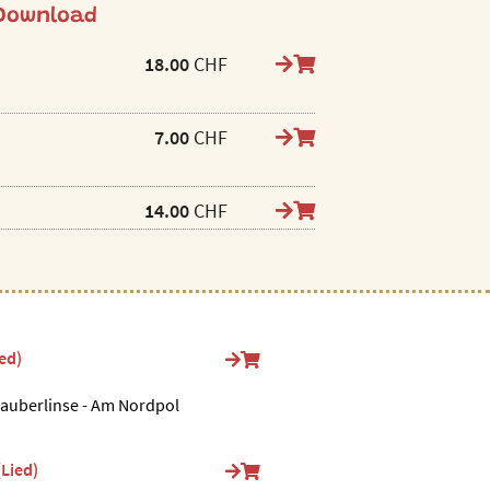
 Download
18.00
CHF
7.00
CHF
14.00
CHF
ed)
Zauberlinse - Am Nordpol
(Lied)