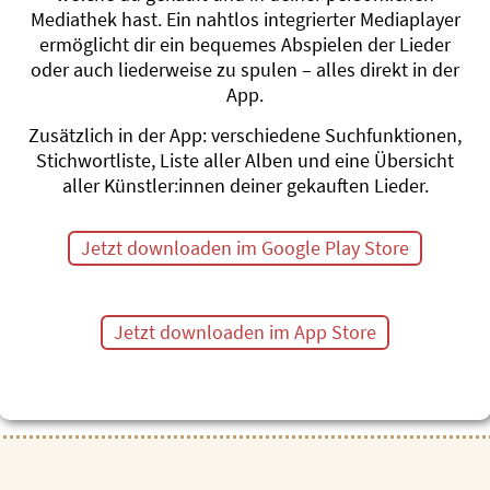
den Santa Park nach Lappla
Mediathek hast. Ein nahtlos integrierter Mediaplayer
Weihnachtswelt ein. Beeind
ermöglicht dir ein bequemes Abspielen der Lieder
am Himmel besuchen sie au
oder auch liederweise zu spulen – alles direkt in der
einen Zwischenfall mit der 
App.
ungewollt in die Nordpolexp
1909. Und die Crew braucht H
Zusätzlich in der App: verschiedene Suchfunktionen,
Kälte nicht spüren und als R
Stichwortliste, Liste aller Alben und eine Übersicht
aller Künstler:innen deiner gekauften Lieder.
Ein verzauberndes Hörspiel
Weihnachten und Nordpol fü
Das Notenbuch beinhaltet vi
Jetzt downloaden im Google Play Store
und Lernmaterialien für Zuh
Dauer 42 min, 2020
Jetzt downloaden im App Store