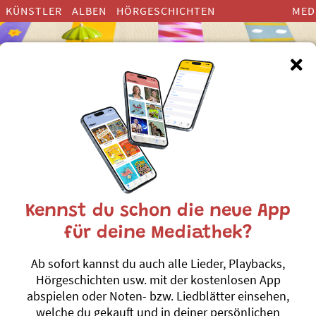
KÜNSTLER
ALBEN
HÖRGESCHICHTEN
MED
Kennst du schon die neue App
Phips und die 
für deine Mediathek?
Nordpol
Ab sofort kannst du auch alle Lieder, Playbacks,
Mirjam A. Gygax
Hörgeschichten usw. mit der kostenlosen App
abspielen oder Noten- bzw. Liedblätter einsehen,
Gibt es den Weihnachtsmann 
welche du gekauft und in deiner persönlichen