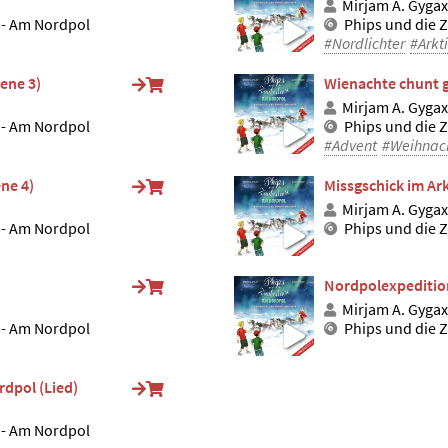
Mirjam A. Gygax
 - Am Nordpol
Phips und die 
#Nordlichter
#Arkti
zene 3)
Wienachte chunt g
Mirjam A. Gygax
 - Am Nordpol
Phips und die 
#Advent
#Weihnac
ne 4)
Missgschick im Ar
Mirjam A. Gygax
 - Am Nordpol
Phips und die 
Nordpolexpedition
Mirjam A. Gygax
 - Am Nordpol
Phips und die 
rdpol (Lied)
 - Am Nordpol