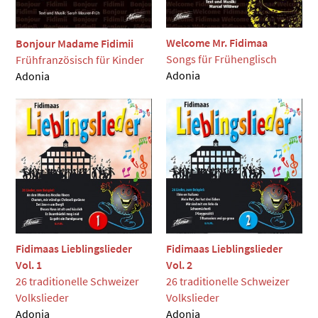
Welcome Mr. Fidimaa
Bonjour Madame Fidimii
Songs für Frühenglisch
Frühfranzösisch für Kinder
Adonia
Adonia
Fidimaas Lieblingslieder
Fidimaas Lieblingslieder
Vol. 1
Vol. 2
26 traditionelle Schweizer
26 traditionelle Schweizer
Volkslieder
Volkslieder
Adonia
Adonia