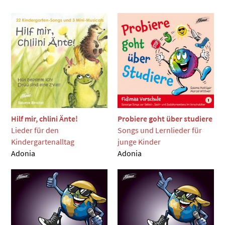
Hilf mir, chlini Änte!
Probiere goht über studiere
Lieder für den
Songs und Lernlieder für
Kindergartenalltag
junge Kinder
Adonia
Adonia