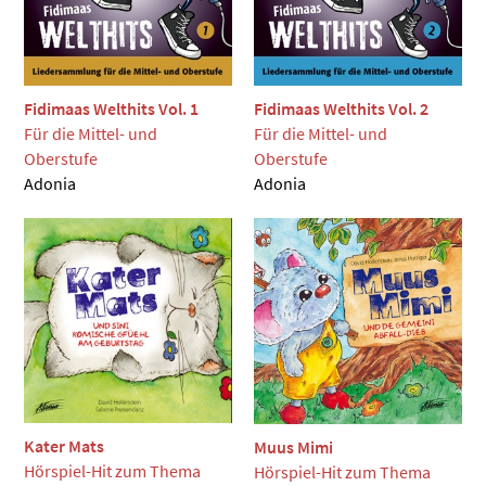
Fidimaas Welthits Vol. 1
Fidimaas Welthits Vol. 2
Für die Mittel- und
Für die Mittel- und
Oberstufe
Oberstufe
Adonia
Adonia
Kater Mats
Muus Mimi
Hörspiel-Hit zum Thema
Hörspiel-Hit zum Thema