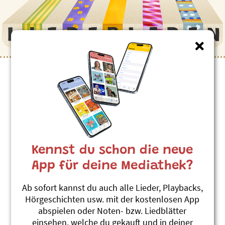
Adonia
Kennst du schon die neue
App für deine Mediathek?
Ab sofort kannst du auch alle Lieder, Playbacks,
Hörgeschichten usw. mit der kostenlosen App
abspielen oder Noten- bzw. Liedblätter
Fidimaas Hitlist, Vol. 1
3x3 = Fidimaa Vol. 1
einsehen, welche du gekauft und in deiner