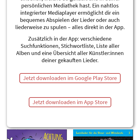
Alles, was Lehrpersonen
Lernlieder für die
persönlichen Mediathek hast. Ein nahtlos
zum Singen mit der Klasse
Unterstufe
integrierter Mediaplayer ermöglicht dir ein
benötigen.
Adonia
bequemes Abspielen der Lieder oder auch
Adonia
liederweise zu spulen – alles direkt in der App.
Zusätzlich in der App: verschiedene
Suchfunktionen, Stichwortliste, Liste aller
Alben und eine Übersicht aller Künstler:innen
deiner gekauften Lieder.
Jetzt downloaden im Google Play Store
Fidimaa 3
3x3=Fidimaa Vol. 2
Jetzt downloaden im App Store
Rechnen bis 20
Praxis-Übungslieder zum
Adonia
Einmaleins
Adonia