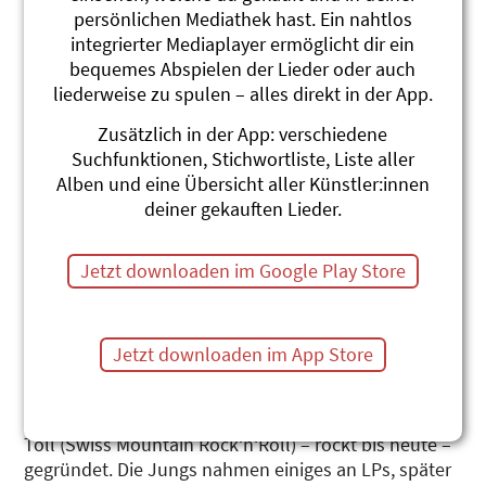
persönlichen Mediathek hast. Ein nahtlos
integrierter Mediaplayer ermöglicht dir ein
bequemes Abspielen der Lieder oder auch
liederweise zu spulen – alles direkt in der App.
Zusätzlich in der App: verschiedene
Suchfunktionen, Stichwortliste, Liste aller
Roland Ambühl
Alben und eine Übersicht aller Künstler:innen
deiner gekauften Lieder.
Während sich seine Altersgenossen dem Frisieren
von Töfflis widmeten, brachte sich Roland Ambühl
(*1951) das Geigenspiel bei. Dabei blieb es nicht:
Jetzt downloaden im Google Play Store
Fiddle, Mandoline, Banjo, Gitarre, Blues-Harp,
Akkordeon, Löffelschlagzeug, Schlauchalphorn und
weitere kamen hinzu. Mit diesem Fundus an
Jetzt downloaden im App Store
musikalischer Vielfalt wurden die Bands Skibbereen
(Folk-Rock), die Country Ramblers (Bluegrass) – still
rambling on –, Jamboree (Country Rock) und Wilhem
Toll (Swiss Mountain Rock‘n‘Roll) – rockt bis heute –
gegründet. Die Jungs nahmen einiges an LPs, später