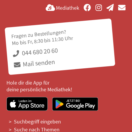
Mediathek
Fragen zu Bestellungen?
Mo bis Fr, 8:30 bis 11:30 Uhr
044 680 20 60
Mail senden
Hole dir die App für
deine persönliche Mediathek!
Suchbegriff eingeben
Suche nach Themen