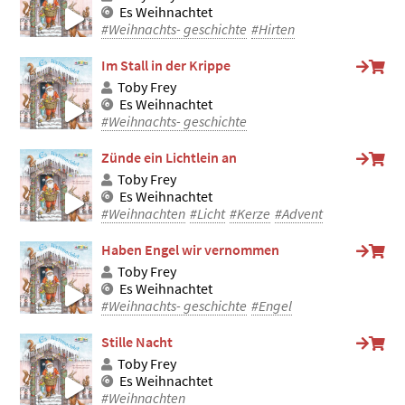
Es Weihnachtet
#Weihnachts- geschichte
#Hirten
Im Stall in der Krippe
Toby Frey
Es Weihnachtet
#Weihnachts- geschichte
Zünde ein Lichtlein an
Toby Frey
Es Weihnachtet
#Weihnachten
#Licht
#Kerze
#Advent
Haben Engel wir vernommen
Toby Frey
Es Weihnachtet
#Weihnachts- geschichte
#Engel
Stille Nacht
Toby Frey
Es Weihnachtet
#Weihnachten