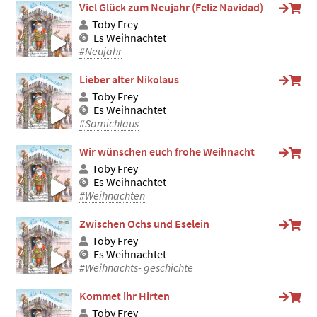
Viel Glück zum Neujahr (Feliz Navidad)
Toby Frey
Es Weihnachtet
#Neujahr
Lieber alter Nikolaus
Toby Frey
Es Weihnachtet
#Samichlaus
Wir wünschen euch frohe Weihnacht
Toby Frey
Es Weihnachtet
#Weihnachten
Zwischen Ochs und Eselein
Toby Frey
Es Weihnachtet
#Weihnachts- geschichte
Kommet ihr Hirten
Toby Frey