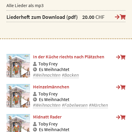
Alle Lieder als mp3
Liederheft zum Download (pdf)
20.00
CHF
In der Küche riechts nach Plätzchen
Toby Frey
Es Weihnachtet
#Weihnachten
#Backen
Heinzelmännchen
Toby Frey
Es Weihnachtet
#Weihnachten
#Fabelwesen
#Märchen
Midnatt Rader
Toby Frey
Es Weihnachtet