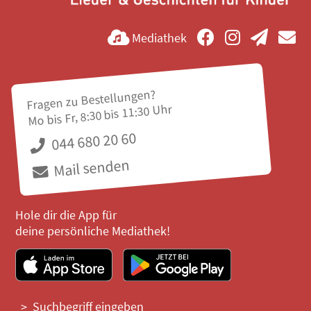
Mediathek
Fragen zu Bestellungen?
Mo bis Fr, 8:30 bis 11:30 Uhr
044 680 20 60
Mail senden
Hole dir die App für
deine persönliche Mediathek!
Suchbegriff eingeben