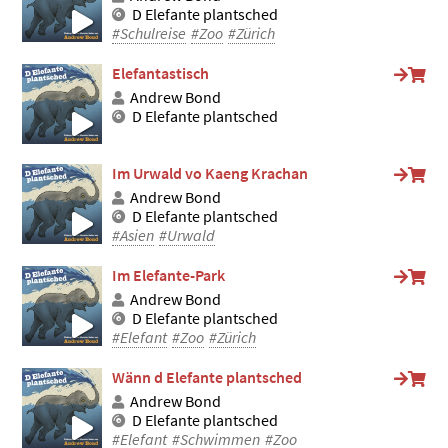
D Elefante plantsched
#Schulreise
#Zoo
#Zürich
Elefantastisch
Andrew Bond
D Elefante plantsched
Im Urwald vo Kaeng Krachan
Andrew Bond
D Elefante plantsched
#Asien
#Urwald
Im Elefante-Park
Andrew Bond
D Elefante plantsched
#Elefant
#Zoo
#Zürich
Wänn d Elefante plantsched
Andrew Bond
D Elefante plantsched
#Elefant
#Schwimmen
#Zoo