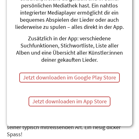
persönlichen Mediathek hast. Ein nahtlos
integrierter Mediaplayer ermöglicht dir ein
bequemes Abspielen der Lieder oder auch
liederweise zu spulen – alles direkt in der App.
D Elefante plantsched
Zusätzlich in der App: verschiedene
Elefantenpark im Zoo Zürich
Suchfunktionen, Stichwortliste, Liste aller
Alben und eine Übersicht aller Künstler:innen
Andrew Bond
deiner gekauften Lieder.
In Zusammenarbeit mit der Zürcher Kantonalbank
und dem Zoo Zürich präsentiert Andrew Bond eine
Jetzt downloaden im Google Play Store
Spezial-CD mit Mundartliedern über Elefanten aus
dem Kaeng Krachan Nationalpark in Thailand.
Seine Elefanten plantschen fröhlich in ihrer neuen
Jetzt downloaden im App Store
Wellnessanlage und tanzen mit ihren Verwandten
und Tanten. Aber auch den Konflikt mit den
Menschen in ihrer Heimat besingt Andrew Bond in
seiner typisch mitreissenden Art. Ein riesig dicker
Spass!